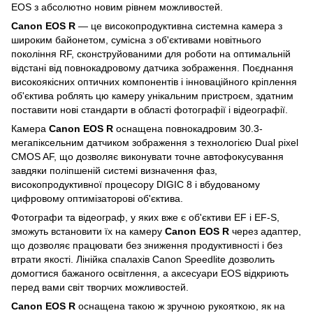
EOS з абсолютно новим рівнем можливостей.
Canon EOS R
— це високопродуктивна системна камера з
широким байонетом, сумісна з об'єктивами новітнього
покоління RF, сконструйованими для роботи на оптимальній
відстані від повнокадровому датчика зображення. Поєднання
високоякісних оптичних компонентів і інноваційного кріплення
об'єктива роблять цю камеру унікальним пристроєм, здатним
поставити нові стандарти в області фотографії і відеографії.
Камера
Canon EOS R
оснащена повнокадровим 30.3-
мегапіксельним датчиком зображення з технологією Dual pixel
CMOS AF, що дозволяє виконувати точне автофокусування
завдяки поліпшеній системі визначення фаз,
високопродуктивної процесору DIGIC 8 і вбудованому
цифровому оптимізаторові об'єктива.
Фотографи та відеограф, у яких вже є об'єктиви EF і EF-S,
зможуть встановити їх на камеру
Canon EOS R
через адаптер,
що дозволяє працювати без зниження продуктивності і без
втрати якості. Лінійка спалахів Canon Speedlite дозволить
домогтися бажаного освітлення, а аксесуари EOS відкриють
перед вами світ творчих можливостей.
Canon EOS R
оснащена такою ж зручною рукояткою, як на