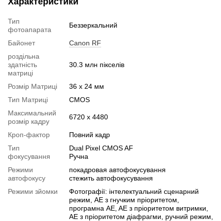
Характеристики
Тип
Беззеркальний
фотоапарата
Байонет
Canon RF
роздільна
здатність
30.3 млн пікселів
матриці
Розмір Матриці
36 х 24 мм
Тип Матриці
CMOS
Максимальний
6720 x 4480
розмір кадру
Кроп-фактор
Повний кадр
Тип
Dual Pixel CMOS AF
фокусування
Ручна
Режими
покадровая автофокусування
автофокусу
стежить автофокусування
Режими зйомки
Фотографії: інтелектуальний сценарний
режим, AE з гнучким пріоритетом,
програмна AE, AE з пріоритетом витримки,
AE з пріоритетом діафрагми, ручний режим,