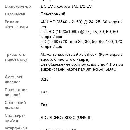
Експокорекція
± 3 EV з кроком 1/3, 1/2 EV
видошукач
Електронний
Режими
4K UHD (3840 x 2160) @ 24, 25, 30 кадрів /
відеозйомки
сек
Full HD (1920x1080) @ 24, 25, 30, 50, 60
кадрів / сек
HD (1280x720) при 25, 30, 50, 60, 100, 120
кадрів / сек
Тривалість
Макс. тривалість 29 хв 59 сек. (Крім відео з
відеозапису
високою частотою кадрів)
Без обмеження розміру файлу до 4 ГБ при
використанні карти пам'яті exFAT SDXC
Діагональ
3.15"
дисплея
Поворотний
Так
дисплей
Сенсорний
Так
дісплей
Слот карти
SD / SDHC / SDXC (UHS-II)
пам'яті
Інтерфейси