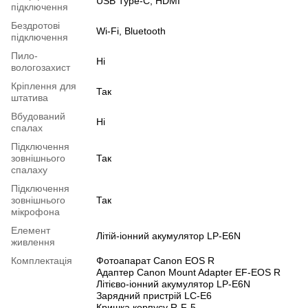
USB Type-C, HDMI
підключення
Бездротові
Wi-Fi, Bluetooth
підключення
Пило-
Ні
вологозахист
Кріплення для
Так
штатива
Вбудований
Ні
спалах
Підключення
зовнішнього
Так
спалаху
Підключення
зовнішнього
Так
мікрофона
Елемент
Літій-іонний акумулятор LP-E6N
живлення
Комплектація
Фотоапарат Canon EOS R
Адаптер Canon Mount Adapter EF-EOS R
Літієво-іонний акумулятор LP-E6N
Зарядний пристрій LC-E6
Кришка корпусу R-F-5