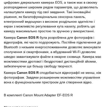
цифрових дзеркальних камерах EOS, а також має в своєму
розпорядженні широким рядом параметрів, що дозволяють
налаштувати камеру під свої завдання. Такі інноваційні
рішення, як багатофункціональна сенсорна панель,
електронний видошукач з високою роздільною здатністю і
екран з можливістю регулювання кута нахилу, роблять цю
камеру максимально простою та зручною у використанні.
Камера
Canon EOS R
була розроблена для фотографів і
відеографів, які часто подорожують. Постійне підключення до
Bluetooth з низьким енергоспоживанням дозволяє виконувати
сполучення зі смартфонами, а вбудований Wi-Fi дозволяє
швидко завантажувати файли в хмарне сховище. Камера має
можливостями дротової і бездротової дистанційній зйомки,
забезпечуючи ще більшу свободу творчості.
Камера
Canon EOS R
сподобається відеографії не менш, ніж
фотографам. Завдяки розширеним можливостям управління
вона є функціональним пристроєм для створення відео.
В комплекті Canon Mount Adapter EF-EOS R