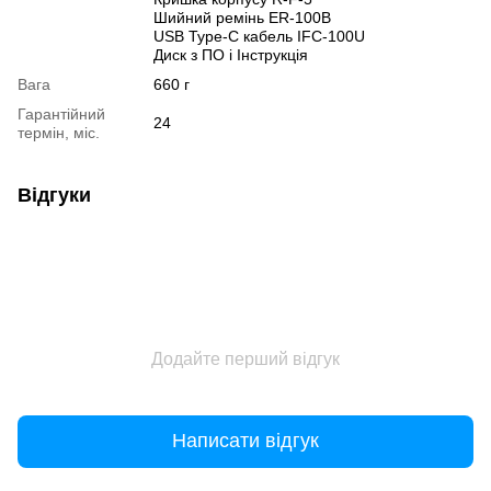
Шийний ремінь ER-100B
USB Type-C кабель IFC-100U
Диск з ПО і Інструкція
Вага
660 г
Гарантійний
24
термін, міс.
Відгуки
Додайте перший відгук
Написати відгук