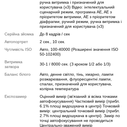
ручна витримка і призначений для
користувача (x3) Відео: інтелектуальний
сценарний режим, програмна AE, AE з
пріоритетом витримки, AE з пріоритетом
діафрагми, ручний режим, ручна витримка і
призначений для користувача (x3)
Серійна зйомка
До 8 кадрів / сек
Автопортрет
2 сек., 10 сек.
Чутливість ISO
Авто, 100-40000 (Розширені значення ISO
50-102400)
Витримка
30-1 / 8000 сек. (З кроком 1/2 або 1/3)
затвора
Баланс білого
Авто, денне світло, тінь, хмарно, лампи
розжарювання, флуоресцентні лампи,
спалах, призначений для користувача,
колірна температура
Експозамер
Оцінний вимір (зв'язаний зі всіма точками
автофокусування) Частковий вимір (прибл.
6.1% площі видошукача в центрі) Точковий
вимір: центральний точковий вимір (прибл.
2.7% площі видошукача в центрі). Замір по
точці автофокусування не проводиться
Центрально-зважений вимір