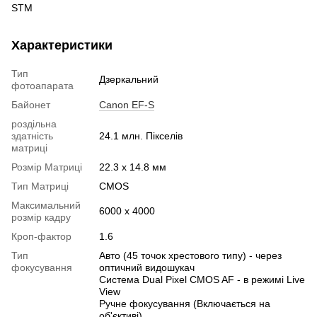
STM
Характеристики
Тип
Дзеркальний
фотоапарата
Байонет
Canon EF-S
роздільна
здатність
24.1 млн. Пікселів
матриці
Розмір Матриці
22.3 x 14.8 мм
Тип Матриці
CMOS
Максимальний
6000 x 4000
розмір кадру
Кроп-фактор
1.6
Тип
Авто (45 точок хрестового типу) - через
фокусування
оптичний видошукач
Система Dual Pixel CMOS AF - в режимі Live
View
Ручне фокусування (Включається на
об'єктиві)