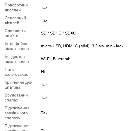
Поворотний
Так
дисплей
Сенсорний
Так
дісплей
Слот карти
SD / SDHC / SDXC
пам'яті
Інтерфейси
micro-USB, HDMI C (Mini), 3.5 мм mini-Jack
підключення
Бездротові
Wi-Fi, Bluetooth
підключення
Пило-
Ні
вологозахист
Кріплення для
Так
штатива
Вбудований
Так
спалах
Підключення
зовнішнього
Так
спалаху
Підключення
зовнішнього
Так