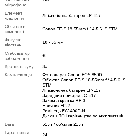
мікрофона
Елемент
Літієво-іонна батарея LP-E17
живлення
Об'єктив в
Canon EF-S 18-55mm f / 4-5.6 IS STM
комплекті
Фокусна
18 - 55 мм
відстань
Стабілізатор
Є
зображення
Кратність зуму
3x
Комплектація
Фотоапарат Canon EOS 850D
Об'єктив Canon EF-S 18-55mm f / 4-5.6 IS
STM
Літієво-іонна батарея LP-E17
Зарядний пристрій LC-E17
Захисна кришка RF-3
Наочник EF-2
Ремінець EW-400D-N
Диски з ПО і керівництво по експлуатації
Вага
515 г / об'єктив 215 г
Гарантійний
24