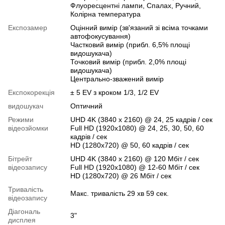
Флуоресцентні лампи, Спалах, Ручний,
Колірна температура
Експозамер
Оцінний вимір (зв'язаний зі всіма точками
автофокусування)
Частковий вимір (прибл. 6,5% площі
видошукача)
Точковий вимір (прибл. 2,0% площі
видошукача)
Центрально-зважений вимір
Експокорекція
± 5 EV з кроком 1/3, 1/2 EV
видошукач
Оптичний
Режими
UHD 4K (3840 x 2160) @ 24, 25 кадрів / сек
відеозйомки
Full HD (1920x1080) @ 24, 25, 30, 50, 60
кадрів / сек
HD (1280x720) @ 50, 60 кадрів / сек
Бітрейт
UHD 4K (3840 x 2160) @ 120 Мбіт / сек
відеозапису
Full HD (1920x1080) @ 12-60 Мбіт / сек
HD (1280x720) @ 26 Мбіт / сек
Тривалість
Макс. тривалість 29 хв 59 сек.
відеозапису
Діагональ
3"
дисплея