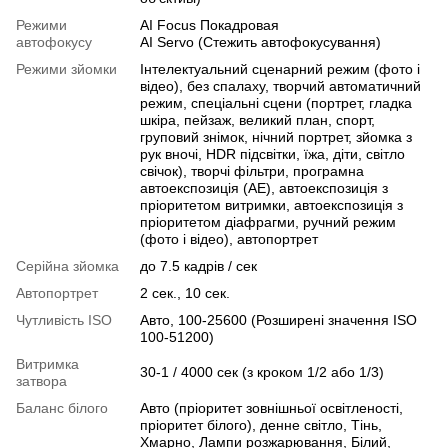
Режими
AI Focus Покадровая
автофокусу
AI Servo (Стежить автофокусування)
Режими зйомки
Інтелектуальний сценарний режим (фото і
відео), без спалаху, творчий автоматичний
режим, спеціальні сцени (портрет, гладка
шкіра, пейзаж, великий план, спорт,
груповий знімок, нічний портрет, зйомка з
рук вночі, HDR підсвітки, їжа, діти, світло
свічок), творчі фільтри, програмна
автоекспозиція (AE), автоекспозиція з
пріоритетом витримки, автоекспозиція з
пріоритетом діафрагми, ручний режим
(фото і відео), автопортрет
Серійна зйомка
до 7.5 кадрів / сек
Автопортрет
2 сек., 10 сек.
Чутливість ISO
Авто, 100-25600 (Розширені значення ISO
100-51200)
Витримка
30-1 / 4000 сек (з кроком 1/2 або 1/3)
затвора
Баланс білого
Авто (пріоритет зовнішньої освітленості,
пріоритет білого), денне світло, Тінь,
Хмарно, Лампи розжарювання, Білий,