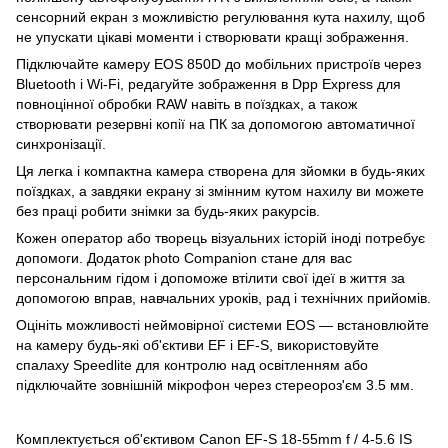
сенсорний екран з можливістю регулювання кута нахилу, щоб
не упускати цікаві моменти і створювати кращі зображення.
Підключайте камеру EOS 850D до мобільних пристроїв через
Bluetooth і Wi-Fi, редагуйте зображення в Dpp Express для
повноцінної обробки RAW навіть в поїздках, а також
створювати резервні копії на ПК за допомогою автоматичної
синхронізації.
Ця легка і компактна камера створена для зйомки в будь-яких
поїздках, а завдяки екрану зі змінним кутом нахилу ви можете
без праці робити знімки за будь-яких ракурсів.
Кожен оператор або творець візуальних історій іноді потребує
допомоги. Додаток photo Companion стане для вас
персональним гідом і допоможе втілити свої ідеї в життя за
допомогою вправ, навчальних уроків, рад і технічних прийомів.
Оцініть можливості неймовірної системи EOS — встановлюйте
на камеру будь-які об'єктиви EF і EF-S, використовуйте
спалаху Speedlite для контролю над освітленням або
підключайте зовнішній мікрофон через стереороз'єм 3.5 мм.
Комплектується об'єктивом Canon EF-S 18-55mm f / 4-5.6 IS