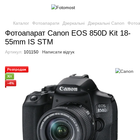
Каталог
Фотоапарати
Дзеркальні
Дзеркальні Canon
Фотоа
Фотоапарат Canon EOS 850D Kit 18-
55mm IS STM
Артикул:
101150
Написати відгук
Розпродаж
Хіт
−4%