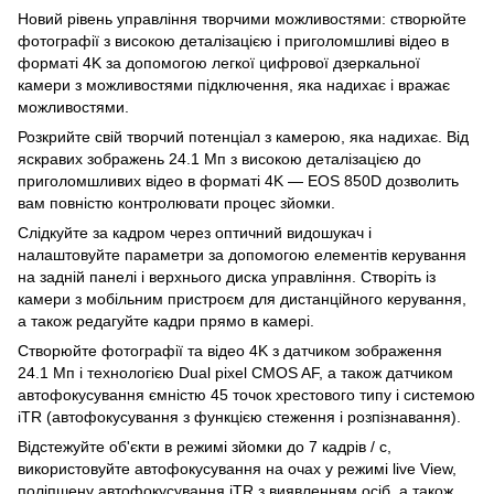
Новий рівень управління творчими можливостями: створюйте
фотографії з високою деталізацією і приголомшливі відео в
форматі 4K за допомогою легкої цифрової дзеркальної
камери з можливостями підключення, яка надихає і вражає
можливостями.
Розкрийте свій творчий потенціал з камерою, яка надихає. Від
яскравих зображень 24.1 Мп з високою деталізацією до
приголомшливих відео в форматі 4K — EOS 850D дозволить
вам повністю контролювати процес зйомки.
Слідкуйте за кадром через оптичний видошукач і
налаштовуйте параметри за допомогою елементів керування
на задній панелі і верхнього диска управління. Створіть із
камери з мобільним пристроєм для дистанційного керування,
а також редагуйте кадри прямо в камері.
Створюйте фотографії та відео 4K з датчиком зображення
24.1 Мп і технологією Dual pixel CMOS AF, а також датчиком
автофокусування ємністю 45 точок хрестового типу і системою
iTR (автофокусування з функцією стеження і розпізнавання).
Відстежуйте об'єкти в режимі зйомки до 7 кадрів / с,
використовуйте автофокусування на очах у режимі live View,
поліпшену автофокусування iTR з виявленням осіб, а також