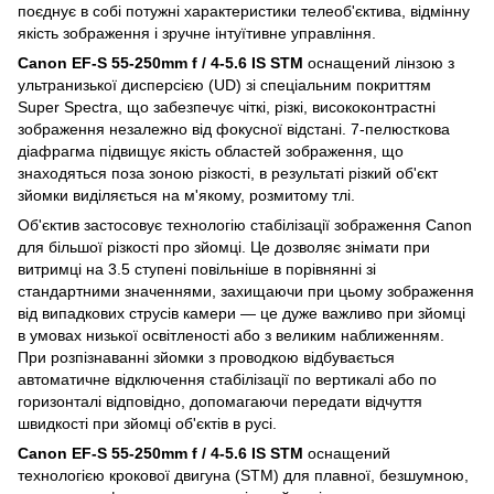
поєднує в собі потужні характеристики телеоб'єктива, відмінну
якість зображення і зручне інтуїтивне управління.
Canon EF-S 55-250mm f / 4-5.6 IS STM
оснащений лінзою з
ультранизької дисперсією (UD) зі спеціальним покриттям
Super Spectra, що забезпечує чіткі, різкі, висококонтрастні
зображення незалежно від фокусної відстані. 7-пелюсткова
діафрагма підвищує якість областей зображення, що
знаходяться поза зоною різкості, в результаті різкий об'єкт
зйомки виділяється на м'якому, розмитому тлі.
Об'єктив застосовує технологію стабілізації зображення Canon
для більшої різкості про зйомці. Це дозволяє знімати при
витримці на 3.5 ступені повільніше в порівнянні зі
стандартними значеннями, захищаючи при цьому зображення
від випадкових струсів камери — це дуже важливо при зйомці
в умовах низької освітленості або з великим наближенням.
При розпізнаванні зйомки з проводкою відбувається
автоматичне відключення стабілізації по вертикалі або по
горизонталі відповідно, допомагаючи передати відчуття
швидкості при зйомці об'єктів в русі.
Canon EF-S 55-250mm f / 4-5.6 IS STM
оснащений
технологією крокової двигуна (STM) для плавної, безшумною,