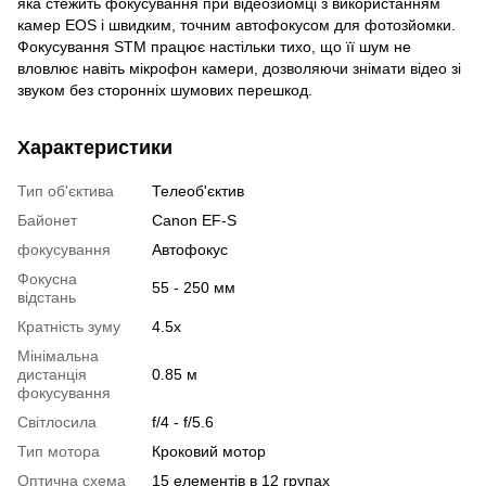
яка стежить фокусування при відеозйомці з використанням
камер EOS і швидким, точним автофокусом для фотозйомки.
Фокусування STM працює настільки тихо, що її шум не
вловлює навіть мікрофон камери, дозволяючи знімати відео зі
звуком без сторонніх шумових перешкод.
Характеристики
Тип об'єктива
Телеоб'єктив
Байонет
Canon EF-S
фокусування
Автофокус
Фокусна
55 - 250 мм
відстань
Кратність зуму
4.5x
Мінімальна
дистанція
0.85 м
фокусування
Світлосила
f/4 - f/5.6
Тип мотора
Кроковий мотор
Оптична схема
15 елементів в 12 групах