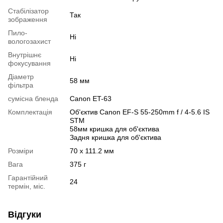
Стабілізатор
Так
зображення
Пило-
Ні
вологозахист
Внутрішнє
Ні
фокусування
Діаметр
58 мм
фільтра
сумісна бленда
Canon ET-63
Комплектація
Об'єктив Canon EF-S 55-250mm f / 4-5.6 IS
STM
58мм кришка для об'єктива
Задня кришка для об'єктива
Розміри
70 x 111.2 мм
Вага
375 г
Гарантійний
24
термін, міс.
Відгуки