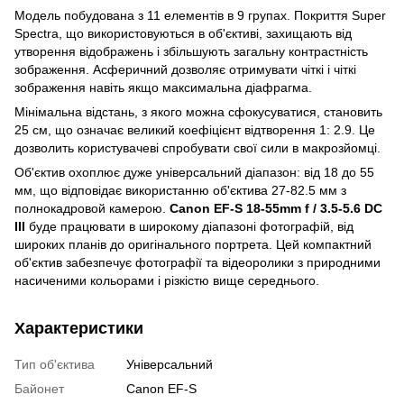
Модель побудована з 11 елементів в 9 групах. Покриття Super
Spectra, що використовуються в об'єктиві, захищають від
утворення відображень і збільшують загальну контрастність
зображення. Асферичний дозволяє отримувати чіткі і чіткі
зображення навіть якщо максимальна діафрагма.
Мінімальна відстань, з якого можна сфокусуватися, становить
25 см, що означає великий коефіцієнт відтворення 1: 2.9. Це
дозволить користувачеві спробувати свої сили в макрозйомці.
Об'єктив охоплює дуже універсальний діапазон: від 18 до 55
мм, що відповідає використанню об'єктива 27-82.5 мм з
полнокадровой камерою.
Canon EF-S 18-55mm f / 3.5-5.6 DC
III
буде працювати в широкому діапазоні фотографій, від
широких планів до оригінального портрета. Цей компактний
об'єктив забезпечує фотографії та відеоролики з природними
насиченими кольорами і різкістю вище середнього.
Характеристики
Тип об'єктива
Універсальний
Байонет
Canon EF-S