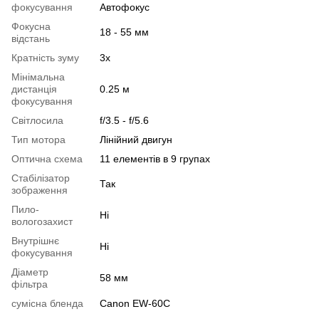
фокусування
Автофокус
Фокусна
18 - 55 мм
відстань
Кратність зуму
3x
Мінімальна
дистанція
0.25 м
фокусування
Світлосила
f/3.5 - f/5.6
Тип мотора
Лінійний двигун
Оптична схема
11 елементів в 9 групах
Стабілізатор
Так
зображення
Пило-
Ні
вологозахист
Внутрішнє
Ні
фокусування
Діаметр
58 мм
фільтра
сумісна бленда
Canon EW-60C