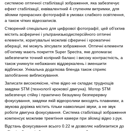
системою оптичної стабілізації зображення, яка забезпечує
ефект стабілізації, еквівалентний 4 ступеням витримки, для
зйомки прекрасних фотографій в умовах слабкого освітлення,
а також чітких відеозаписів.
Створений спеціально для цифрової фотографії, цей об'єктив
містить асферичні і ультранизькодисперсійного оптичні
елементи, коригувальні можливі сферичні і хроматичні
аберації, які можуть зіпсувати зображення. Оптичні елементи
об'єктиву мають покриття Super Spectra, яке допомагає
забезпечити точний колірний баланс і високу контрастність, а
також уникнути небажаних віддзеркалень і зменшити
відблиски. Унікальна додаткова бленда також сприяє
запобіганню виблискування.
Записати високоякісне, чітке відео не складає труднощів
завдяки STM (технології крокової двигуна). Мотор STM
забезпечує стійку і практично безшумну безперервну
фокусування, завдяки якій відеоролики виходять плавними, а
звукова доріжка містить тільки навколишні звуки, а не звук
роботи двигуна фокусування. Система стабілізації зображення
компенсує можливе тремтіння камери при зйомці відео з рук.
Відстань фокусування всього 0.22 м дозволяє наблизитися до