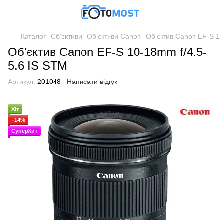
Каталог
Об'єктиви
Об'єктиви Canon
Об'єктив Canon EF-S 1
Об'єктив Canon EF-S 10-18mm f/4.5-
5.6 IS STM
Артикул:
201048
Написати відгук
Хіт
−14%
СуперХит