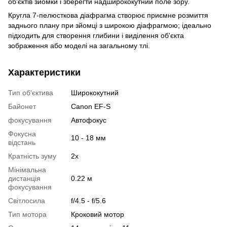
об'єктів зйомки і зберегти надширококутний поле зору.
Кругла 7-пелюсткова діафрагма створює приємне розмиття
заднього плану при зйомці з широкою діафрагмою; ідеально
підходить для створення глибини і виділення об'єкта
зображення або моделі на загальному тлі.
Характеристики
Тип об'єктива
Ширококутний
Байонет
Canon EF-S
фокусування
Автофокус
Фокусна
10 - 18 мм
відстань
Кратність зуму
2x
Мінімальна
дистанція
0.22 м
фокусування
Світлосила
f/4.5 - f/5.6
Тип мотора
Кроковий мотор