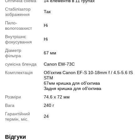
Оптична схема
14 елементів в 11 групах
Стабілізатор
Так
зображення
Пило-
Ні
вологозахист
Внутрішнє
Ні
фокусування
Діаметр
67 мм
фільтра
сумісна бленда
Canon EW-73C
Комплектація
Об'єктив Canon EF-S 10-18mm f / 4.5-5.6 IS
STM
67мм кришка для об'єктива
Задня кришка для об'єктива
Розміри
74.6 x 72 мм
Вага
240 г
Гарантійний
24
термін, міс.
Відгуки