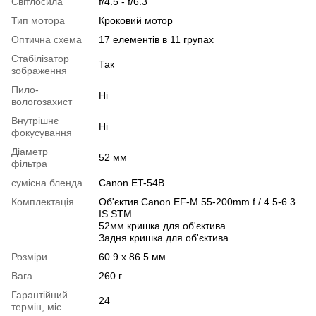
Світлосила
f/4.5 - f/6.3
Тип мотора
Кроковий мотор
Оптична схема
17 елементів в 11 групах
Стабілізатор
Так
зображення
Пило-
Ні
вологозахист
Внутрішнє
Ні
фокусування
Діаметр
52 мм
фільтра
сумісна бленда
Canon ET-54B
Комплектація
Об'єктив Canon EF-M 55-200mm f / 4.5-6.3
IS STM
52мм кришка для об'єктива
Задня кришка для об'єктива
Розміри
60.9 x 86.5 мм
Вага
260 г
Гарантійний
24
термін, міс.