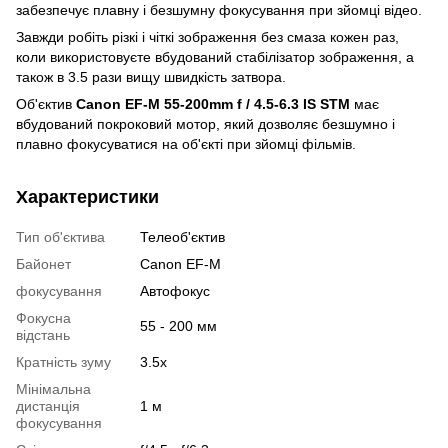
забезпечує плавну і безшумну фокусування при зйомці відео.
Завжди робіть різкі і чіткі зображення без смаза кожен раз,
коли використовуєте вбудований стабілізатор зображення, а
також в 3.5 рази вищу швидкість затвора.
Об'єктив
Canon EF-M 55-200mm f / 4.5-6.3 IS STM
має
вбудований покроковий мотор, який дозволяє безшумно і
плавно фокусуватися на об'єкті при зйомці фільмів.
Характеристики
Тип об'єктива
Телеоб'єктив
Байонет
Canon EF-M
фокусування
Автофокус
Фокусна
55 - 200 мм
відстань
Кратність зуму
3.5x
Мінімальна
дистанція
1 м
фокусування