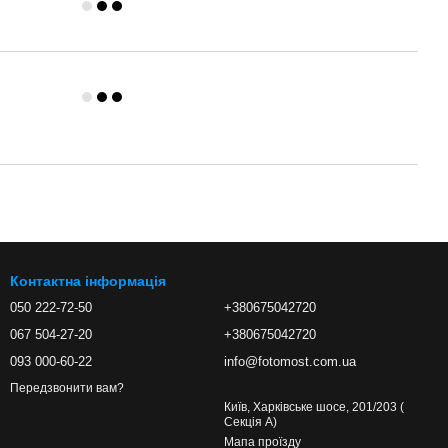
Контактна інформація
050 222-72-50
+380675042720
067 504-27-20
+380675042720
093 000-60-22
info@fotomost.com.ua
Передзвонити вам?
Київ, Харківське шосе, 201/203 (
Секція А)
Мапа проїзду