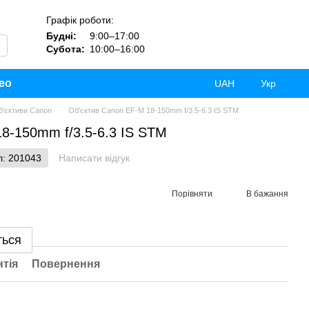
Графік роботи:
Будні:
9:00–17:00
Субота:
10:00–16:00
ео
UAH
Укр
б'єктиви Canon
Об'єктив Canon EF-M 18-150mm f/3.5-6.3 IS STM
8-150mm f/3.5-6.3 IS STM
л: 201043
Написати відгук
Порівняти
В бажання
ться
нтія
Повернення