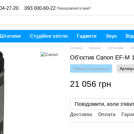
04-27-20
093 000-60-22
Передзвонити вам?
Штативи
Студійне світло
Гаджети
Звук
Від
Головна
Каталог
Об'єктиви
О
Об'єктив Canon EF-M 1
Немає в наявності
Артику
21 056 грн
Повідомити, коли з'яви
Доставка
Оплата
Гара