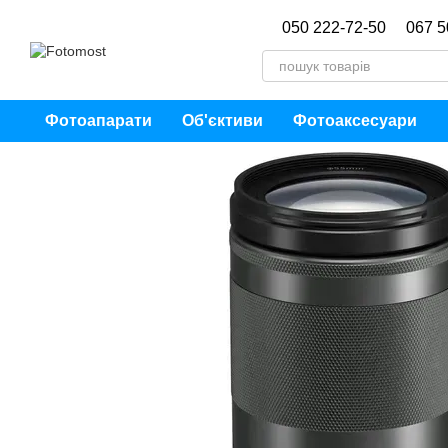
Перейти до основного контенту
050 222-72-50
067 5
Фотоапарати
Об'єктиви
Фотоаксесуари