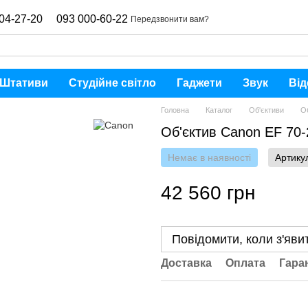
04-27-20
093 000-60-22
Передзвонити вам?
Штативи
Студійне світло
Гаджети
Звук
Від
Головна
Каталог
Об'єктиви
О
Об'єктив Canon EF 70
Немає в наявності
Артику
42 560 грн
Повідомити, коли з'яви
Доставка
Оплата
Гара