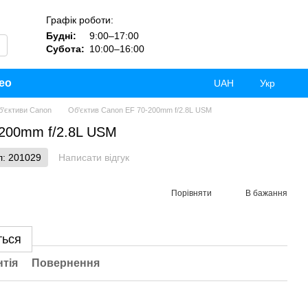
Графік роботи:
Будні:
9:00–17:00
Субота:
10:00–16:00
ео
UAH
Укр
б'єктиви Canon
Об'єктив Canon EF 70-200mm f/2.8L USM
-200mm f/2.8L USM
л: 201029
Написати відгук
Порівняти
В бажання
ться
нтія
Повернення