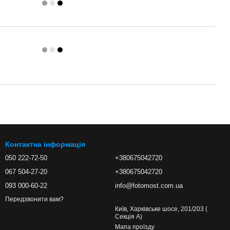
Контактна інформація
050 222-72-50
+380675042720
067 504-27-20
+380675042720
093 000-60-22
info@fotomost.com.ua
Передзвонити вам?
Київ, Харківське шосе, 201/203 (
Секція А)
Мапа проїзду