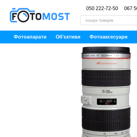
Перейти до основного контенту
050 222-72-50
067 5
Фотоапарати
Об'єктиви
Фотоаксесуари