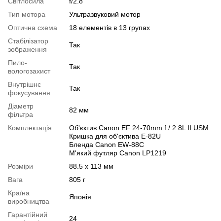
Світлосила
f/2.8
Тип мотора
Ультразвуковий мотор
Оптична схема
18 елементів в 13 групах
Стабілізатор
Так
зображення
Пило-
Так
вологозахист
Внутрішнє
Так
фокусування
Діаметр
82 мм
фільтра
Комплектація
Об'єктив Canon EF 24-70mm f / 2.8L II USM
Кришка для об'єктива E-82U
Бленда Canon EW-88C
М'який футляр Canon LP1219
Розміри
88.5 x 113 мм
Вага
805 г
Країна
Японія
виробництва
Гарантійний
24