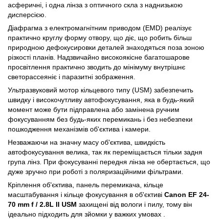
асферичні, і одна лінза з оптичного скла з наднизькою
дисперсією.
Діафрагма з електромагнітним приводом (EMD) реалізує
практично круглу форму отвору, що діє, що робить більш
природною дефокусировки деталей знаходяться поза зоною
різкості планів. Надзвичайно високоякісне багатошарове
просвітлення практично зводить до мінімуму внутрішнє
светорассеяніє і паразитні зображення.
Ультразвуковий мотор кільцевого типу (USM) забезпечить
швидку і високочутливу автофокусування, яка в будь-який
момент може бути підправлена ​​або замінена ручним
фокусуванням без будь-яких перемикань і без небезпеки
пошкодження механізмів об'єктива і камери.
Незважаючи на значну масу об'єктива, швидкість
автофокусування велика, так як переміщається тільки задня
група лінз. При фокусуванні передня лінза не обертається, що
дуже зручно при роботі з поляризаційними фільтрами.
Кріплення об'єктива, панель перемикача, кільце
масштабування і кільце фокусування в об'єктиві
Canon EF 24-
70 mm f / 2.8L II USM
захищені від вологи і пилу, тому він
ідеально підходить для зйомки у важких умовах .