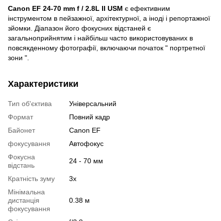
Canon EF 24-70 mm f / 2.8L II USM
є ефективним
інструментом в пейзажної, архітектурної, а іноді і репортажної
зйомки. Діапазон його фокусних відстаней є
загальноприйнятим і найбільш часто використовуваних в
повсякденному фотографії, включаючи початок " портретної
зони ".
Характеристики
Тип об'єктива
Універсальний
Формат
Повний кадр
Байонет
Canon EF
фокусування
Автофокус
Фокусна
24 - 70 мм
відстань
Кратність зуму
3x
Мінімальна
дистанція
0.38 м
фокусування