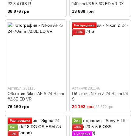
f/2.8-4 OIS R
140mm f/3.5-5.6G ED VR DX
38 976 грн
13 888 грн
Распродажа
−16%
Артикул: 201115
Артикул: 201146
Объектив Nikon AF-S 24-70mm
Объектив Nikon Z 24-70mm f/4
f/2.8E ED VR
S
76 160 грн
24 192 грн
28 672 грн
Распродажа
Хит
Хит
−8%
−2%
СуперХит