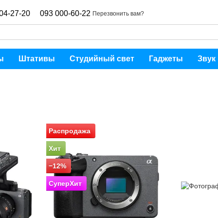
04-27-20
093 000-60-22
Перезвонить вам?
ы
Штативы
Студийный свет
Гаджеты
Звук
Распродажа
Хит
−12%
СуперХит