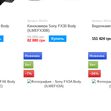
Артикул: 801011
Артикул: 8010
 Body
Кинокамера Sony FX30 Body
Видеокаме
(ILMEFX30B)
94 080 грн
ь
Купить
151 424 гр
82 880 грн
Новинка
Новинка
Хит
Хит
−7%
−26%