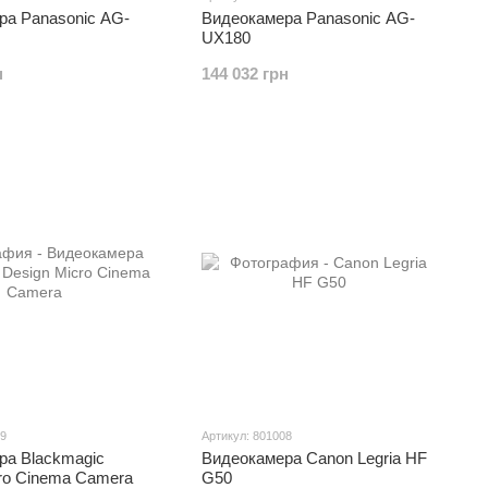
ра Panasonic AG-
Видеокамера Panasonic AG-
UX180
н
144 032 грн
09
Артикул: 801008
ра Blackmagic
Видеокамера Canon Legria HF
ro Cinema Camera
G50