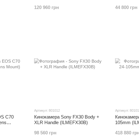
6K Pro
120 960 грн
44 800 грн
Артикул: 801012
Артикул: 8010
OS C70
Кинокамера Sony FX30 Body +
Кинокамера
ens
XLR Handle (ILMEFX30B)
105mm (I
98 560 грн
418 880 гр