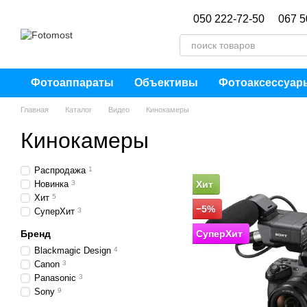
Перейти к основному контенту
050 222-72-50
067 5
Фотоаппараты
Объективы
Фотоаксессуар
Главная
Каталог
Видео
Кинокамеры
Кинокамеры
Распродажа
1
Новинка
3
Хит
Хит
5
−5%
СуперХит
3
Бренд
СуперХит
Blackmagic Design
4
Canon
3
Panasonic
3
Sony
9