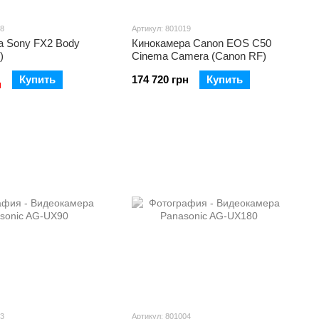
18
Артикул: 801019
а Sony FX2 Body
Кинокамера Canon EOS C50
)
Cinema Camera (Canon RF)
Купить
174 720 грн
Купить
н
03
Артикул: 801004