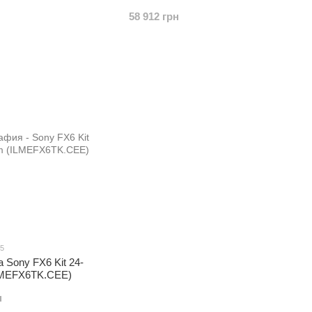
58 912 грн
15
 Sony FX6 Kit 24-
LMEFX6TK.CEE)
н