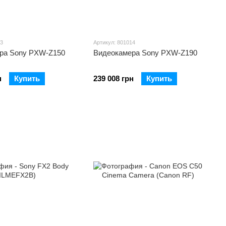
13
Артикул: 801014
ра Sony PXW-Z150
Видеокамера Sony PXW-Z190
н
Купить
239 008 грн
Купить