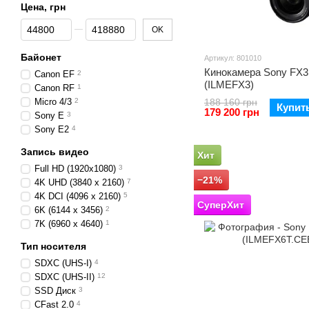
Цена, грн
От Цена, грн
До Цена, грн
OK
Байонет
Артикул: 801010
Кинокамера Sony FX3
Canon EF
2
(ILMEFX3)
Canon RF
1
Micro 4/3
2
188 160 грн
Купит
179 200 грн
Sony E
3
Sony E2
4
Запись видео
Хит
Full HD (1920x1080)
3
−21%
4K UHD (3840 х 2160)
7
4K DCI (4096 x 2160)
5
СуперХит
6K (6144 x 3456)
2
7K (6960 x 4640)
1
Тип носителя
SDXC (UHS-I)
4
SDXC (UHS-II)
12
SSD Диск
3
CFast 2.0
4