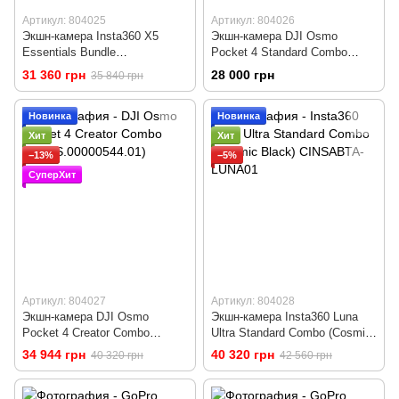
Артикул: 804025
Артикул: 804026
Экшн-камера Insta360 X5
Экшн-камера DJI Osmo
Essentials Bundle
Pocket 4 Standard Combo
(CINSAAHA_X504)
(CP.OS.00000545.01)
31 360 грн
28 000 грн
35 840 грн
Новинка
Новинка
Хит
Хит
−13%
−5%
СуперХит
Артикул: 804027
Артикул: 804028
Экшн-камера DJI Osmo
Экшн-камера Insta360 Luna
Pocket 4 Creator Combo
Ultra Standard Combo (Cosmic
(CP.OS.00000544.01)
Black) CINSABTA-LUNA01
34 944 грн
40 320 грн
40 320 грн
42 560 грн