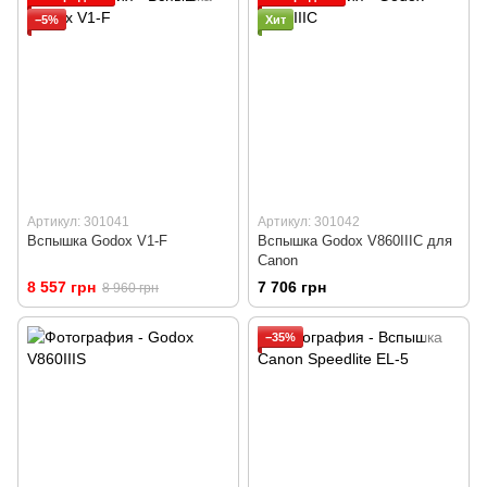
−5%
Хит
Артикул: 301041
Артикул: 301042
Вспышка Godox V1-F
Вспышка Godox V860IIIC для
Canon
8 557 грн
7 706 грн
8 960 грн
−35%