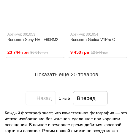
Артикул: 301053
Артикул: 301054
Вспышка Sony HVL-F60RM2
Вспышка Godox V1Pro C
23 744 грн
9 453 грн
30 016 грн
12 544 грн
Показать еще 20 товаров
Назад
Вперед
1
из 5
Каждый фотограф знает, что качественная фотография — это
четкое изображение без изъянов, сделанное при хорошем
освещении. В ночное и вечернее время добиться красивой
картинки сложнее. Режим ночной съемки не всегда может