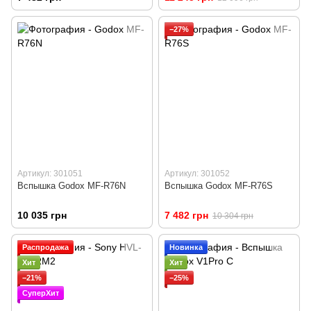
−27%
Артикул: 301051
Артикул: 301052
Вспышка Godox MF-R76N
Вспышка Godox MF-R76S
10 035 грн
7 482 грн
10 304 грн
Распродажа
Новинка
Хит
Хит
−21%
−25%
СуперХит