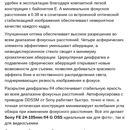
удобен в эксплуатации благодаря компактной легкой
конструкции с байонетом Е. А минимальное фокусное
расстояние в 0.38 м в сочетании со встроенной оптической
стабилизацией изображения обеспечивают невероятное
качество каждого кадра.
Улучшенная оптика обеспечивает высокое разрешение во
всем диапазоне фокусных расстояний. Четыре асферических
элемента эффективно уменьшают аберрации, а
низкодисперсионное стекло сводит к минимуму
хроматические аберрации. Циркулярная диафрагма и
подавление сферических аберраций открывают новые
возможности для съемки, позволяя добиваться красивого
эффекта боке и естественного распределения света,
подчеркивающих резкость изображения в фокусе.
Раскрытие диафрагмы f/4 обеспечивает стабильную яркость
во всем диапазоне фокусных расстояний. Автофокусировка с
приводом DDSSM от Sony работает быстро, точно и тихо, а
точная оптическая конструкция минимизирует колебания угла
обзора при изменении фокусного расстояния. Всё это делает
Sony FE 24-105mm f/4 G OSS
идеальным как для фото-, так и
для видеосъемки.