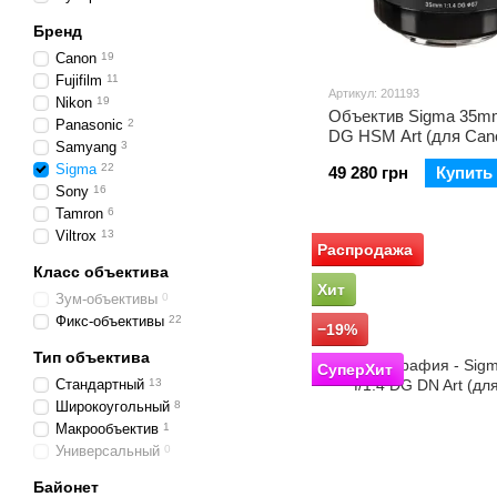
Бренд
Canon
19
Fujifilm
11
Артикул: 201193
Nikon
19
Объектив Sigma 35mm
Panasonic
2
DG HSM Art (для Can
Samyang
3
Sigma
22
49 280 грн
Купить
Sony
16
Tamron
6
Viltrox
13
Распродажа
Класс объектива
Хит
Зум-объективы
0
Фикс-объективы
22
−19%
Тип объектива
СуперХит
Стандартный
13
Широкоугольный
8
Макрообъектив
1
Универсальный
0
Байонет