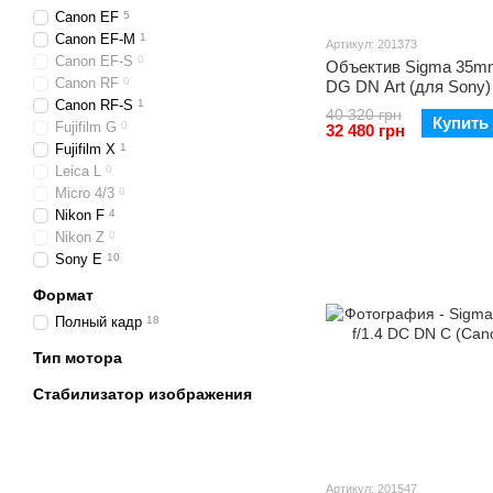
Canon EF
5
Canon EF-M
1
Артикул: 201373
Canon EF-S
0
Объектив Sigma 35mm
Canon RF
0
DG DN Art (для Sony)
Canon RF-S
1
40 320 грн
Купить
Fujifilm G
0
32 480 грн
Fujifilm X
1
Leica L
0
Micro 4/3
0
Nikon F
4
Nikon Z
0
Sony E
10
Формат
Полный кадр
18
Тип мотора
Стабилизатор изображения
Артикул: 201547