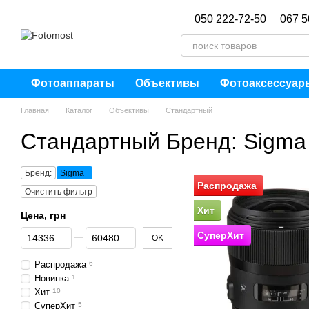
Перейти к основному контенту
050 222-72-50
067 5
Фотоаппараты
Объективы
Фотоаксессуар
Главная
Каталог
Объективы
Стандартный
Стандартный Бренд: Sigma
Бренд:
Sigma
Распродажа
Очистить фильтр
Хит
Цена, грн
От Цена, грн
До Цена, грн
СуперХит
OK
Распродажа
6
Новинка
1
Хит
10
СуперХит
5