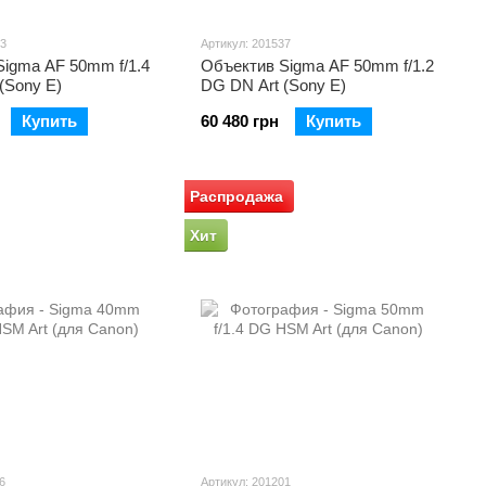
73
Артикул: 201537
igma AF 50mm f/1.4
Объектив Sigma AF 50mm f/1.2
(Sony E)
DG DN Art (Sony E)
Купить
60 480 грн
Купить
Распродажа
Хит
6
Артикул: 201201