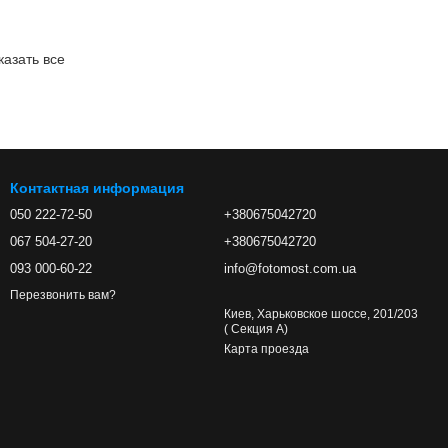
казать все
Контактная информация
050 222-72-50
+380675042720
067 504-27-20
+380675042720
093 000-60-22
info@fotomost.com.ua
Перезвонить вам?
Киев, Харьковское шоссе, 201/203
( Секция А)
Карта проезда