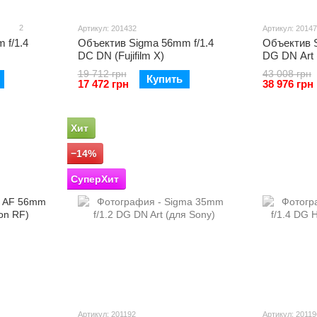
2
Артикул: 201432
Артикул: 2014
 f/1.4
Объектив Sigma 56mm f/1.4
Объектив S
DC DN (Fujifilm X)
DG DN Art 
19 712 грн
43 008 грн
Купить
17 472 грн
38 976 грн
Хит
−14%
СуперХит
Артикул: 201192
Артикул: 20119