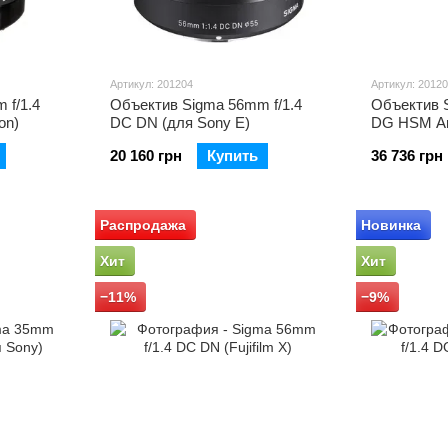
Артикул: 201204
Артикул: 2012
 f/1.4
Объектив Sigma 56mm f/1.4
Объектив S
on)
DC DN (для Sony E)
DG HSM Ar
20 160 грн
Купить
36 736 грн
Распродажа
Новинка
Хит
Хит
−11%
−9%