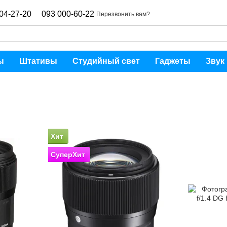
04-27-20
093 000-60-22
Перезвонить вам?
ы
Штативы
Студийный свет
Гаджеты
Звук
Хит
СуперХит