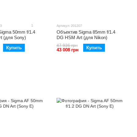
1
03
Артикул: 201207
igma 50mm f/1.4
Объектив Sigma 85mm f/1.4
t (для Sony)
DG HSM Art (для Nikon)
47 936 грн
Купить
Купить
43 008 грн