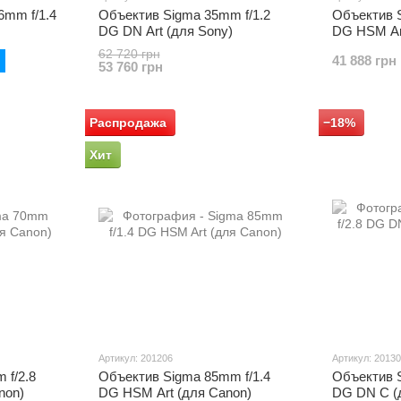
6mm f/1.4
Объектив Sigma 35mm f/1.2
Объектив S
DG DN Art (для Sony)
DG HSM Ar
62 720 грн
41 888 грн
53 760 грн
Распродажа
−18%
Хит
Артикул: 201206
Артикул: 2013
 f/2.8
Объектив Sigma 85mm f/1.4
Объектив S
non)
DG HSM Art (для Canon)
DG DN C (