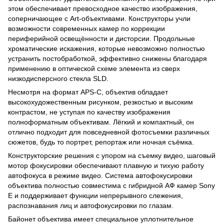
этом обеспечивает превосходное качество изображения,
соперничающее с Art-объективами. Конструкторы учли
возможности современных камер по коррекции
периферийной освещённости и дисторсии. Продольные
хроматические искажения, которые невозможно полностью
устранить постобработкой, эффективно снижены благодаря
применению в оптической схеме элемента из сверх
низкодисперсного стекла SLD.
Несмотря на формат APS-C, объектив обладает
высокохудожественным рисунком, резкостью и высоким
контрастом, не уступая по качеству изображения
полноформатным объективам. Лёгкий и компактный, он
отлично подходит для повседневной фотосъемки различных
сюжетов, будь то портрет, репортаж или ночная съёмка.
Конструкторские решения с упором на съемку видео, шаговый
мотор фокусировки обеспечивают плавную и тихую работу
автофокуса в режиме видео. Система автофокусировки
объектива полностью совместима с гибридной АФ камер Sony
E и поддерживает функции непрерывного слежения,
распознавания лиц и автофокусировки по глазам.
Байонет объектива имеет специальное уплотнительное