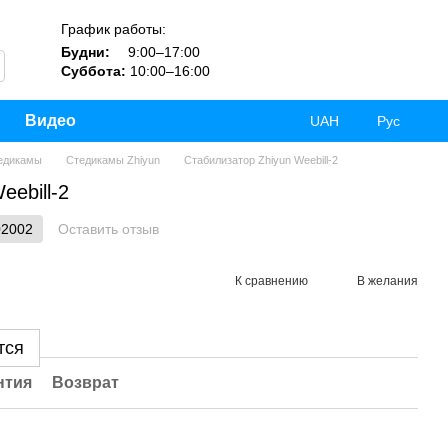
График работы:
Будни:
9:00–17:00
Суббота:
10:00–16:00
Видео
UAH
Рус
едикамы
Стедикамы Zhiyun
Стабилизатор Zhiyun Weebill-2
eebill-2
02002
Оставить отзыв
К сравнению
В желания
тся
нтия
Возврат