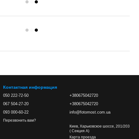
Контактная информация
050 222-72-50
+380675042720
067 504-27-20
+380675042720
093 000-60-22
info@fotomost.com.ua
Перезвонить вам?
Киев, Харьковское шоссе, 201/203
( Секция А)
Карта проезда