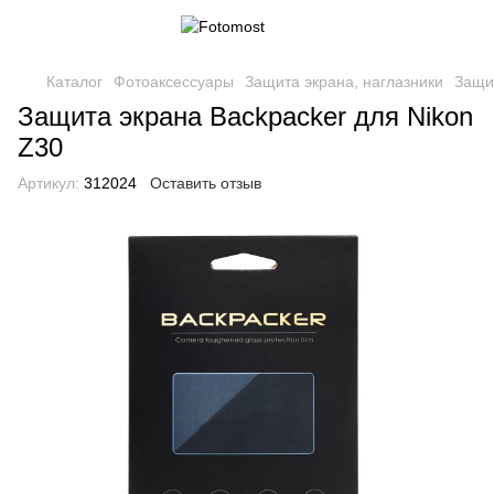
Каталог
Фотоаксессуары
Защита экрана, наглазники
Защит
Защита экрана Backpacker для Nikon
Z30
Артикул:
312024
Оставить отзыв