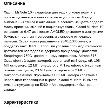
Описание
Xiaomi Mi Note 10 - смартфон для тех, кто хочет получить
производительное и очень красивое устройство. Корпус
выполнен из стекла и алюминия, а элегантные цвета подарят
массу приятных эмоций и подчеркнут стиль. Xiaomi Mi Note 10
оснащается 6.47-дюймовым AMOLED дисплеем с изогнутыми
боковыми гранями и встроенным сканером отпечатков
пальцев. Экран имеет разрешение 2340х1080 точек, и
поддерживает HDR10. Хороший уровень производительности
достигается благодаря 8-ядерному процессору Qualcomm
Snapdragon 730G, дополненному видеочипом Adreno 618.
Смартфон обладает камерой, состоящей из 5 модулей: 108
МП основного, 12 МП телефото, 5 МП телефото с 5-кратным
оптическим зумом, 20 МП ультраширокого и 2 МП с
макрообъективом. Фронтальная 32 МП камера спрятана в
небольшом каплевидном вырезе. Xiaomi Mi Note 10 имеет
емкий аккумулятор на 5260 mAh с поддержкой быстрой
зарядки.
Характеристики