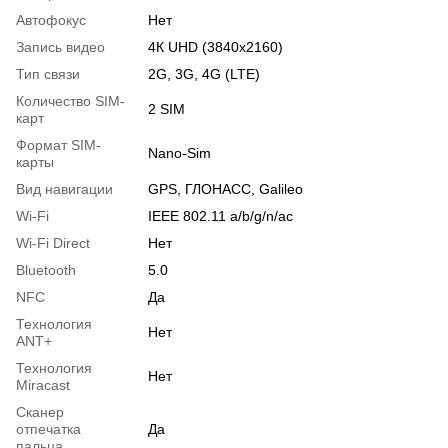
Автофокус
Нет
Запись видео
4К UHD (3840x2160)
Тип связи
2G, 3G, 4G (LTE)
Количество SIM-
2 SIM
карт
Формат SIM-
Nano-Sim
карты
Вид навигации
GPS, ГЛОНАСС, Galileo
Wi-Fi
IEEE 802.11 a/b/g/n/ac
Wi-Fi Direct
Нет
Bluetooth
5.0
NFC
Да
Технология
Нет
ANT+
Технология
Нет
Miracast
Сканер
отпечатка
Да
пальца