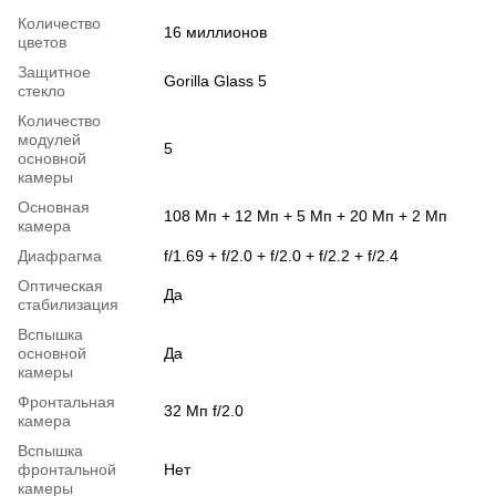
Количество
16 миллионов
цветов
Защитное
Gorilla Glass 5
стекло
Количество
модулей
5
основной
камеры
Основная
108 Мп + 12 Мп + 5 Мп + 20 Мп + 2 Мп
камера
Диафрагма
f/1.69 + f/2.0 + f/2.0 + f/2.2 + f/2.4
Оптическая
Да
стабилизация
Вспышка
основной
Да
камеры
Фронтальная
32 Мп f/2.0
камера
Вспышка
фронтальной
Нет
камеры