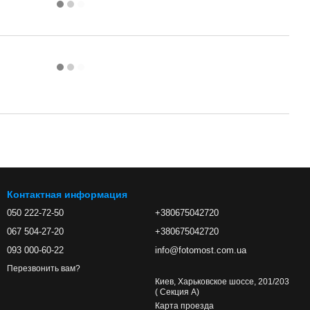
Контактная информация
050 222-72-50
+380675042720
067 504-27-20
+380675042720
093 000-60-22
info@fotomost.com.ua
Перезвонить вам?
Киев, Харьковское шоссе, 201/203
( Секция А)
Карта проезда