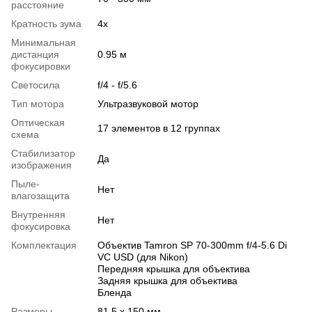
расстояние
Кратность зума
4x
Минимальная
дистанция
0.95 м
фокусировки
Светосила
f/4 - f/5.6
Тип мотора
Ультразвуковой мотор
Оптическая
17 элементов в 12 группах
схема
Стабилизатор
Да
изображения
Пыле-
Нет
влагозащита
Внутренняя
Нет
фокусировка
Комплектация
Объектив Tamron SP 70-300mm f/4-5.6 Di
VC USD (для Nikon)
Передняя крышка для объектива
Задняя крышка для объектива
Бленда
Размеры
81.5 x 150 мм