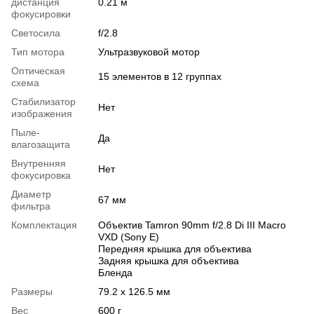
дистанция
0.21 м
фокусировки
Светосила
f/2.8
Тип мотора
Ультразвуковой мотор
Оптическая
15 элементов в 12 группах
схема
Стабилизатор
Нет
изображения
Пыле-
Да
влагозащита
Внутренняя
Нет
фокусировка
Диаметр
67 мм
фильтра
Комплектация
Объектив Tamron 90mm f/2.8 Di III Macro
VXD (Sony E)
Передняя крышка для объектива
Задняя крышка для объектива
Бленда
Размеры
79.2 x 126.5 мм
Вес
600 г