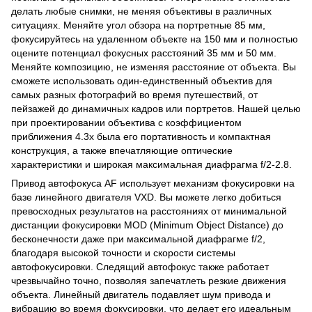
делать любые снимки, не меняя объективы в различных
ситуациях. Меняйте угол обзора на портретные 85 мм,
фокусируйтесь на удаленном объекте на 150 мм и полностью
оцените потенциал фокусных расстояний 35 мм и 50 мм.
Меняйте композицию, не изменяя расстояние от объекта. Вы
сможете использовать один-единственный объектив для
самых разных фотографий во время путешествий, от
пейзажей до динамичных кадров или портретов. Нашей целью
при проектировании объектива с коэффициентом
приближения 4.3x была его портативность и компактная
конструкция, а также впечатляющие оптические
характеристики и широкая максимальная диафрагма f/2-2.8.
Привод автофокуса AF использует механизм фокусировки на
базе линейного двигателя VXD. Вы можете легко добиться
превосходных результатов на расстояниях от минимальной
дистанции фокусировки MOD (Minimum Object Distance) до
бесконечности даже при максимальной диафрагме f/2,
благодаря высокой точности и скорости системы
автофокусировки. Следящий автофокус также работает
чрезвычайно точно, позволяя запечатлеть резкие движения
объекта. Линейный двигатель подавляет шум привода и
вибрацию во время фокусировки, что делает его идеальным