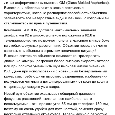
литых асферических элементов GM (Glass Molded Aspherical).
Вместе они обеспечивают высокие оптические
характеристики, которые расширяют способность объектива
запечатлеть все невероятные виды и пейзажи, с которыми вы
сталкиваетесь во время путешествия.
Компания TAMRON достигла максимальных значений
диафрагмы f/2 в широкоугольном положении и f/2.8 в
теледиапазоне, что позволяет получать красивое мягкое боке
на любых фокусных расстояниях. Объектив позволяет четко
запечатлеть объекты в огромном количестве ситуаций.
Высокая светосила объектива помогает контролировать
движение камеры, разрешая более высокую скорость затвора,
или при попытке уменьшить шум выбирая низкое значение
ISO. Даже при использовании с новейшими беззеркальными
камерами, требующими высокого разрешения, изображения
получаются четкими и детализированными от края до края и
от центра до каждого угла кадра.
Новый зум-объектив охватывает обширный диапазон
фокусных расстояний, включая все наиболее часто
используемые - от широкого угла 35 мм до телефото 150 мм,
поэтому он очень удобен для путешествий, заменяя сразу
несколько отдельных объективов. Теперь можно с легкостью