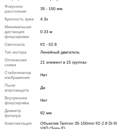
Фокусное
35 - 150 мм
расстояние
Кратность зума
4.3x
Минимальная
дистанция
0.33 м
фокусировки
Светосила
f/2 - f/2.8
Тип мотора
Линейный двигатель
Оптическая
21 элемент в 15 группах
схема
Стабилизатор
Нет
изображения
Пыле-
Да
влагозащита
Внутренняя
Нет
фокусировка
Диаметр
82 мм
фильтра
Комплектация
Объектив Tamron 35-150mm f/2-2.8 Di III
VXD (Sony E)