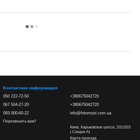
Контактная информация
050 222-72-50
+380675042720
067 504-27-20
+380675042720
093 000-60-22
info@fotomost.com.ua
Перезвонить вам?
Киев, Харьковское шоссе, 201/203
( Секция А)
Карта проезда