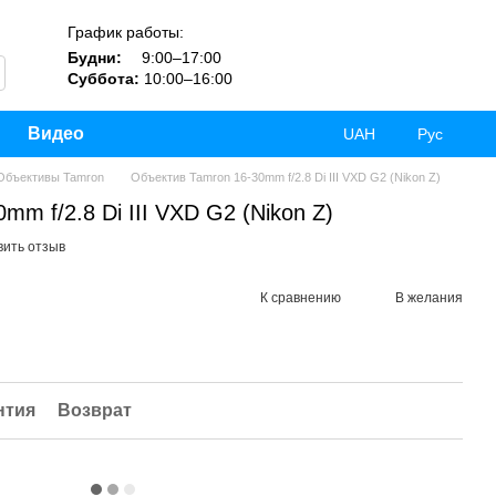
График работы:
Будни:
9:00–17:00
Суббота:
10:00–16:00
Видео
UAH
Рус
Объективы Tamron
Объектив Tamron 16-30mm f/2.8 Di III VXD G2 (Nikon Z)
m f/2.8 Di III VXD G2 (Nikon Z)
вить отзыв
К сравнению
В желания
нтия
Возврат