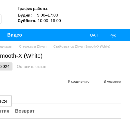
График работы:
Будни:
9:00–17:00
Суббота:
10:00–16:00
Видео
UAH
Рус
едикамы
Стедикамы Zhiyun
Стабилизатор Zhiyun Smooth-X (White)
mooth-X (White)
02024
Оставить отзыв
К сравнению
В желания
тся
нтия
Возврат