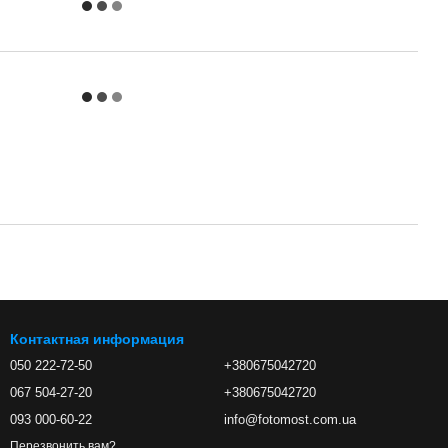
Контактная информация
050 222-72-50
+380675042720
067 504-27-20
+380675042720
093 000-60-22
info@fotomost.com.ua
Перезвонить вам?