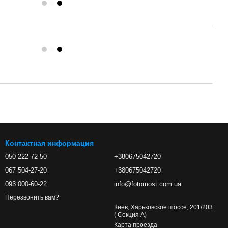
Контактная информация
050 222-72-50
+380675042720
067 504-27-20
+380675042720
093 000-60-22
info@fotomost.com.ua
Перезвонить вам?
Киев, Харьковское шоссе, 201/203
( Секция А)
Карта проезда