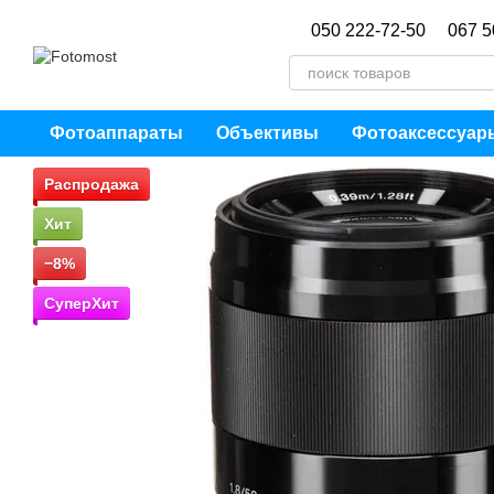
Перейти к основному контенту
050 222-72-50
067 5
Фотоаппараты
Объективы
Фотоаксессуар
Распродажа
Хит
−8%
СуперХит