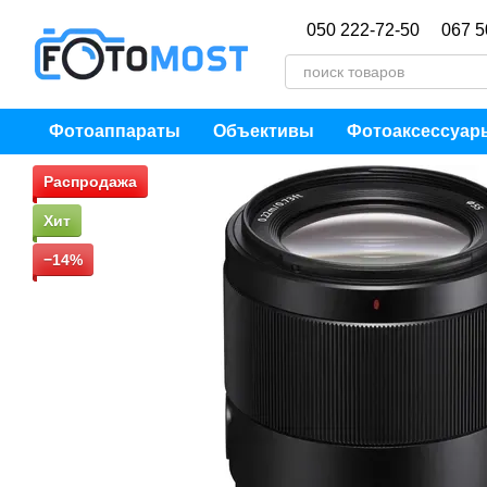
Перейти к основному контенту
050 222-72-50
067 5
Фотоаппараты
Объективы
Фотоаксессуар
Распродажа
Хит
−14%