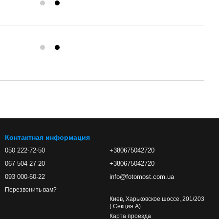
Контактная информация
050 222-72-50
+380675042720
067 504-27-20
+380675042720
093 000-60-22
info@fotomost.com.ua
Перезвонить вам?
Киев, Харьковское шоссе, 201/203
( Секция А)
Карта проезда