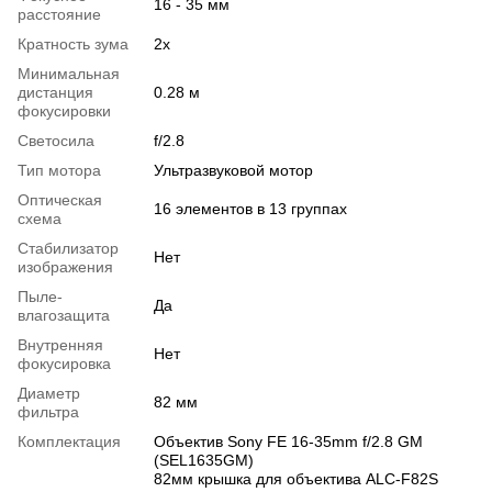
16 - 35 мм
расстояние
Кратность зума
2x
Минимальная
дистанция
0.28 м
фокусировки
Светосила
f/2.8
Тип мотора
Ультразвуковой мотор
Оптическая
16 элементов в 13 группах
схема
Стабилизатор
Нет
изображения
Пыле-
Да
влагозащита
Внутренняя
Нет
фокусировка
Диаметр
82 мм
фильтра
Комплектация
Объектив Sony FE 16-35mm f/2.8 GM
(SEL1635GM)
82мм крышка для объектива ALC-F82S