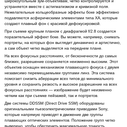
широкоугольным зум-объективам, четко контролируется и
устраняется вместе с астигматизмом и кривизной поля.
Нежелательные кольцеобразные эффекты боке эффективно
подавляются асферическими элементами типа XA, которые
создают плавный фон с красивой дефокусировкой.
При съемке крупным планом с диафрагмой f/2.8 создается
поразительный эффект боке. Вы можете, например, снимать
портреты, на которых фон выглядит динамично и артистично,
а сам объект четко выделяется на переднем плане.
На всех фокусных расстояниях, от бесконечности до самых
близких, разрешение сохраняется неизменно высоким. Этот
объектив оснащен механизмом плавающего фокуса с двумя
независимо перемещаемыми группами линз. Эта система
помогает снизить аберрации всех типов до минимального
уровня и сохранить резкость и высокое разрешение на всех
фокусных расстояниях — изображение будет неизменно
четким как при съемке пейзажей, так и портретов.
Две системы DDSSM (Direct Drive SSM) оборудованы
оригинальными пьезоэлектрическими приводами Sony,
которые напрямую приводят в движение две группы
плавающих оптических элементов. Положение групп четко
выверено, чтобы обеспечить максимальную точность