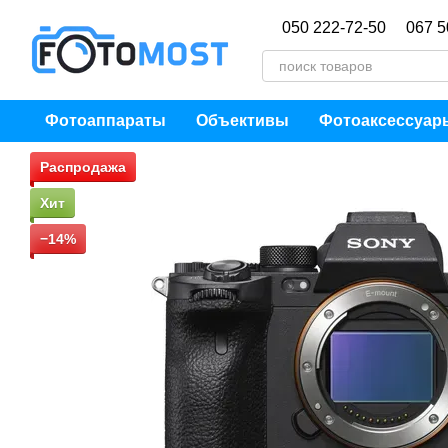
Перейти к основному контенту
050 222-72-50
067 5
Фотоаппараты
Объективы
Фотоаксессуар
Распродажа
Хит
−14%