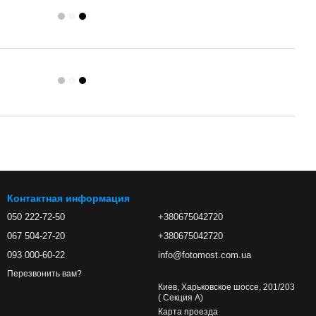
Контактная информация
050 222-72-50
+380675042720
067 504-27-20
+380675042720
093 000-60-22
info@fotomost.com.ua
Перезвонить вам?
Киев, Харьковское шоссе, 201/203
( Секция А)
Карта проезда