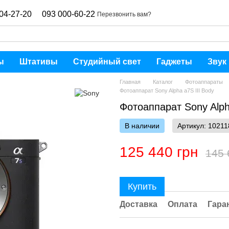
04-27-20
093 000-60-22
Перезвонить вам?
ы
Штативы
Студийный свет
Гаджеты
Звук
Главная
Каталог
Фотоаппараты
Фотоаппарат Sony Alpha a7S III Body
Фотоаппарат Sony Alph
В наличии
Артикул: 10211
125 440 грн
145 
Купить
Доставка
Оплата
Гара