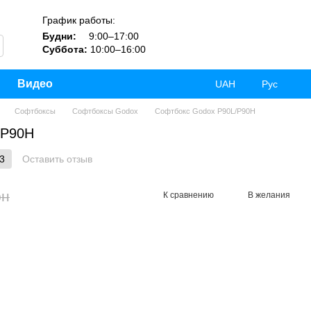
График работы:
Будни:
9:00–17:00
Суббота:
10:00–16:00
Видео
UAH
Рус
Софтбоксы
Софтбоксы Godox
Софтбокс Godox P90L/P90H
/P90H
3
Оставить отзыв
рн
К сравнению
В желания