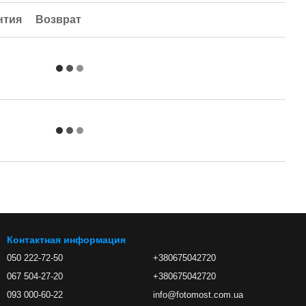
нтия
Возврат
Контактная информация
050 222-72-50
+380675042720
067 504-27-20
+380675042720
093 000-60-22
info@fotomost.com.ua