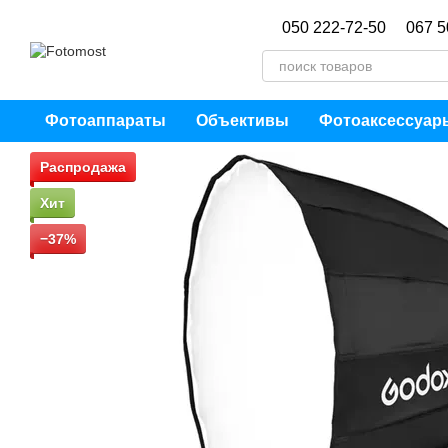
Перейти к основному контенту
050 222-72-50
067 5
Фотоаппараты
Объективы
Фотоаксессуар
Распродажа
Хит
−37%