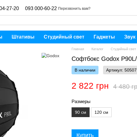
04-27-20
093 000-60-22
Перезвонить вам?
ы
Штативы
Студийный свет
Гаджеты
Звук
Главная
Каталог
Студийный свет
Софтбокс Godox P90L
В наличии
Артикул: 50507
2 822 грн
4 480 г
Размеры
90 см
120 см
Купить