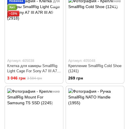
Новинка
Хит
−15%
Артикул: 405038
Артикул: 405048
Клетка для камеры SmallRig
Крепление SmallRig Cold Shoe
Light Cage For Sony A7 III A7R
(1241)
III A9 (2918)
3 046 грн
269 грн
3 584 грн