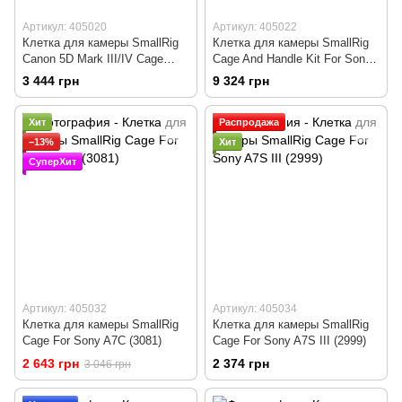
Артикул: 405020
Артикул: 405022
Клетка для камеры SmallRig
Клетка для камеры SmallRig
Canon 5D Mark III/IV Cage
Cage And Handle Kit For Sony
(CCC2271)
A7 III And A7R III (KCCS2694)
3 444 грн
9 324 грн
Хит
Распродажа
−13%
Хит
СуперХит
Артикул: 405032
Артикул: 405034
Клетка для камеры SmallRig
Клетка для камеры SmallRig
Cage For Sony A7C (3081)
Cage For Sony A7S III (2999)
2 643 грн
2 374 грн
3 046 грн