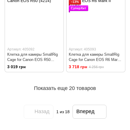
−13%
СуперХит
Артикул: 405092
Артикул: 405093
Клетка для камеры SmallRig
Клетка для камеры SmallRig
Cage for Canon EOS R50
Cage for Canon EOS R6 Mark
(4214)
II (4159)
3 019 грн
3 718 грн
4 256 грн
Показать еще 20 товаров
Назад
Вперед
1
из 18