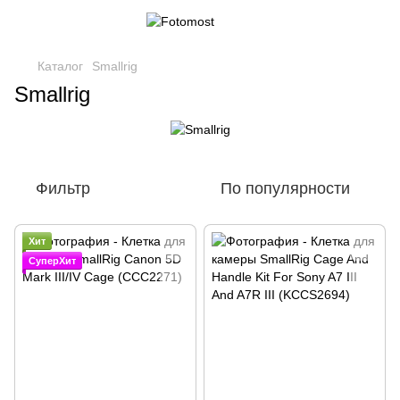
Каталог
Smallrig
Smallrig
Фильтр
По популярности
Хит
СуперХит