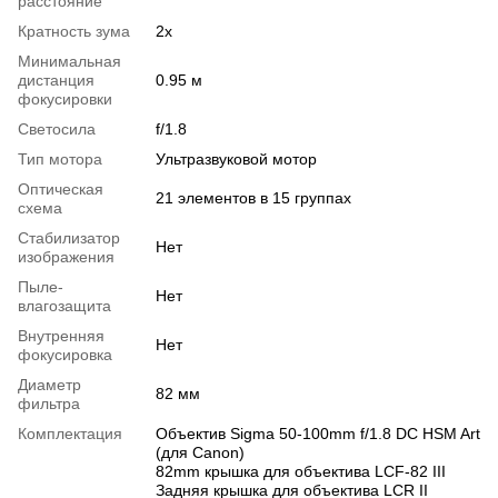
расстояние
Кратность зума
2x
Минимальная
дистанция
0.95 м
фокусировки
Светосила
f/1.8
Тип мотора
Ультразвуковой мотор
Оптическая
21 элементов в 15 группах
схема
Стабилизатор
Нет
изображения
Пыле-
Нет
влагозащита
Внутренняя
Нет
фокусировка
Диаметр
82 мм
фильтра
Комплектация
Объектив Sigma 50-100mm f/1.8 DC HSM Art
(для Canon)
82mm крышка для объектива LCF-82 III
Задняя крышка для объектива LCR II