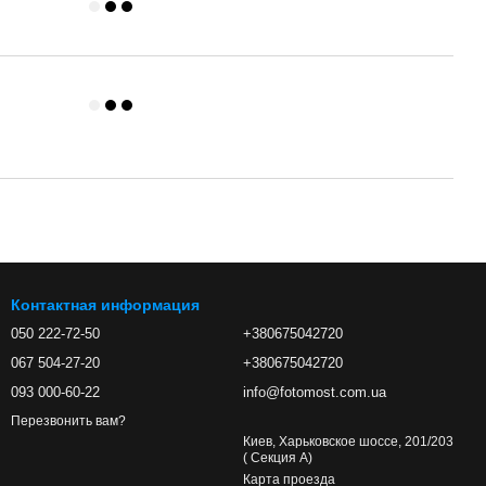
Контактная информация
050 222-72-50
+380675042720
067 504-27-20
+380675042720
093 000-60-22
info@fotomost.com.ua
Перезвонить вам?
Киев, Харьковское шоссе, 201/203
( Секция А)
Карта проезда