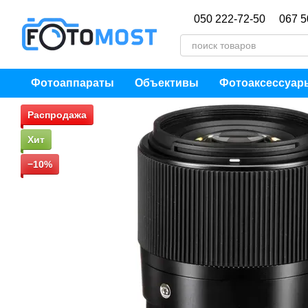
Перейти к основному контенту
050 222-72-50
067 5
Фотоаппараты
Объективы
Фотоаксессуар
Распродажа
Хит
−10%