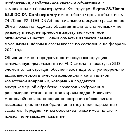
изображения, свойственное светлым объективам, с
компактным и лёгким корпусом. Конструкция
Sigma 28-70mm
f/2.8 DG DN Contemporary
имеет общие черты с объективом
24-70mm f/2.8 DG DN Art, но начальное фокусное расстояние
28мм позволяет сделать объектив значительно меньшим по
размеру и весу, не принося в жертву великолепное
оптическое качество. Новый объектив является самым
маленьким и лёгким в своем классе по состоянию на февраль
2021 года.
Объектив имеет передовую оптическую конструкцию,
включающую два элемента из FLD-стекла, а также два SLD-
элемента. Конструкция обеспечивает тщательную коррекцию
аксиальной хроматической аберрации и сагиттальной
коматозной аберрации, которые не поддаются
внутрикамерной обработке, создавая изображения
равномерно резкие от центра к краям кадра. Новейшее
многослойное и нано-пористое покрытие обеспечивает
высококонтрастное изображение и отсутствие паразитных
засветок. Передняя линза объектива также имеет влаго- и
грязеотталкивающее покрытие.