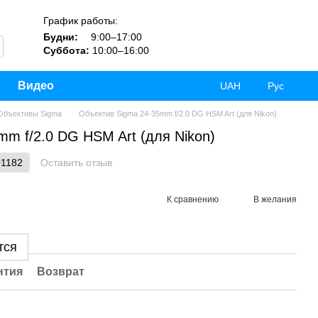
График работы:
Будни:
9:00–17:00
Суббота:
10:00–16:00
Видео
UAH
Рус
Объективы Sigma
Объектив Sigma 24-35mm f/2.0 DG HSM Art (для Nikon)
m f/2.0 DG HSM Art (для Nikon)
01182
Оставить отзыв
К сравнению
В желания
тся
нтия
Возврат