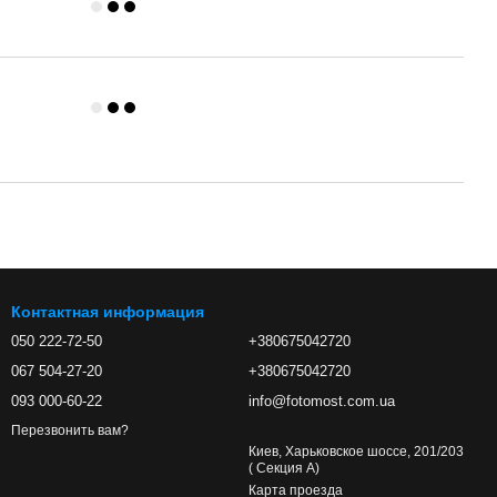
Контактная информация
050 222-72-50
+380675042720
067 504-27-20
+380675042720
093 000-60-22
info@fotomost.com.ua
Перезвонить вам?
Киев, Харьковское шоссе, 201/203
( Секция А)
Карта проезда