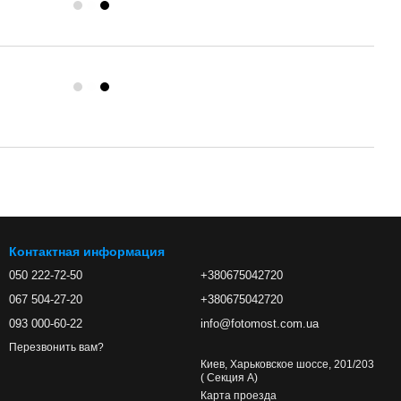
Контактная информация
050 222-72-50
+380675042720
067 504-27-20
+380675042720
093 000-60-22
info@fotomost.com.ua
Перезвонить вам?
Киев, Харьковское шоссе, 201/203
( Секция А)
Карта проезда