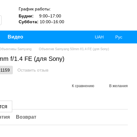
График работы:
Будни:
9:00–17:00
Суббота:
10:00–16:00
Видео
UAH
Рус
Объективы Samyang
Объектив Samyang 50mm f/1.4 FE (для Sony)
m f/1.4 FE (для Sony)
01159
Оставить отзыв
К сравнению
В желания
тся
нтия
Возврат