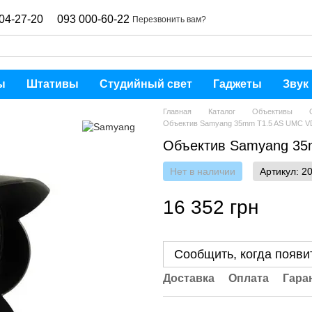
04-27-20
093 000-60-22
Перезвонить вам?
ы
Штативы
Студийный свет
Гаджеты
Звук
Главная
Каталог
Объективы
Объектив Samyang 35mm T1.5 AS UMC VD
Объектив Samyang 35
Нет в наличии
Артикул: 2
16 352 грн
Сообщить, когда появи
Доставка
Оплата
Гара