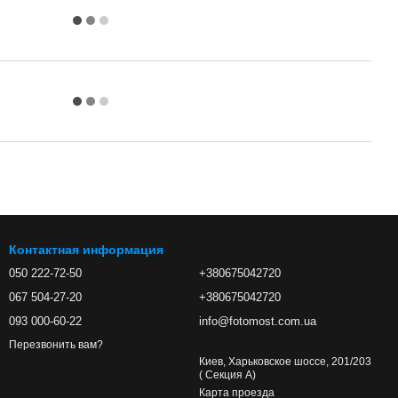
Контактная информация
050 222-72-50
+380675042720
067 504-27-20
+380675042720
093 000-60-22
info@fotomost.com.ua
Перезвонить вам?
Киев, Харьковское шоссе, 201/203
( Секция А)
Карта проезда