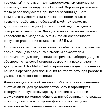
прекрасный инструмент для широкоугольных снимков на
полнокадровую камеру Sony E-mount. Хорошие результаты
фото работ получаются при использовании данного
объектива в условиях низкой освещенности, а также
позволяет работать с небольшой глубиной резкости,
девятилепестковая диафрагма способствует гладким и
обворожительным боке. Данную оптику с легкостью можно
использовать с моделями APS-C, где он обеспечивает
фокусное расстояние эквивалента 52.5 мм.
Оптическая конструкция включает в себя пару асферических
элементов и два элемента с высоким показателем
преломления для подавления сферических аберраций, для
обеспечения высокой степени резкости на всех значениях
диафрагмы. Ultra Multi-Coating применяется для подавления
бликов и ореолов для повышения контрастности при работе в
условиях сильного освещения.
Линейный двигатель объектива (LSM) работает в сочетании с
системами AF для фотоаппаратов Sony и гарантирует
быструю и точную фокусировку. Принцип внутренней
фокусировки не меняет общую длину объектива и не вращает
его переднюю часть во время фокусировки, это дает
возможность беспрепятственно использовать