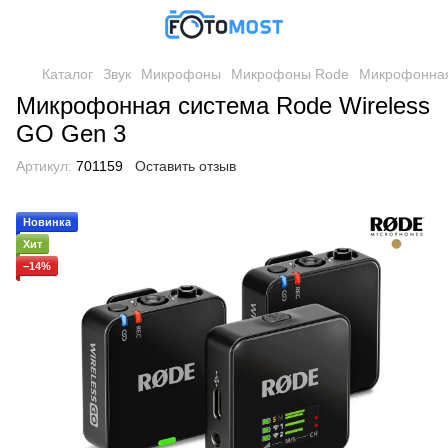
Каталог
Звук
Микрофоны
Микрофоны Rode
Микрофонная
Микрофонная система Rode Wireless
GO Gen 3
Артикул:
701159
Оставить отзыв
Новинка
Хит
−14%