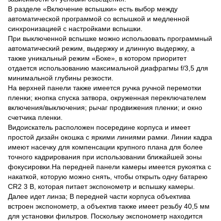
В разделе «Включение вспышки» есть выбор между
автоматической программой со вспышкой и медленной
синхронизацией с настройками вспышки.
При выключенной вспышке можно использовать программный
автоматический режим, выдержку и длинную выдержку, а
также уникальный режим «Боке», в котором приоритет
отдается использованию максимальной диафрагмы f/3,5 для
минимальной глубины резкости.
На верхней панели также имеется ручка ручной перемотки
пленки; кнопка спуска затвора, окруженная переключателем
включения/выключения; рычаг продвижения пленки; и окно
счетчика пленки.
Видоискатель расположен посередине корпуса и имеет
простой дизайн окошка с яркими линиями рамки. Линии кадра
имеют насечку для компенсации крупного плана для более
точного кадрирования при использовании ближайшей зоны
фокусировки.На передней панели камеры имеется рукоятка с
накаткой, которую можно снять, чтобы открыть одну батарею
CR2 3 В, которая питает экспонометр и вспышку камеры.
Далее идет линза; В передней части корпуса объектива
встроен экспонометр, а объектив также имеет резьбу 40,5 мм
для установки фильтров. Поскольку экспонометр находится