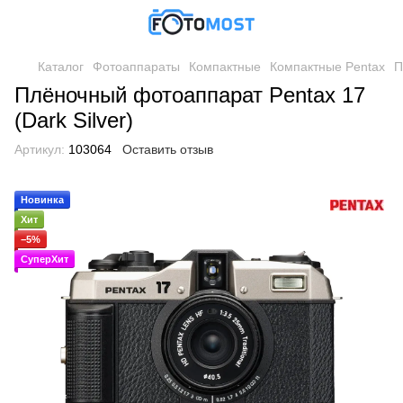
Каталог
Фотоаппараты
Компактные
Компактные Pentax
П
Плёночный фотоаппарат Pentax 17
(Dark Silver)
Артикул:
103064
Оставить отзыв
Новинка
Хит
−5%
СуперХит