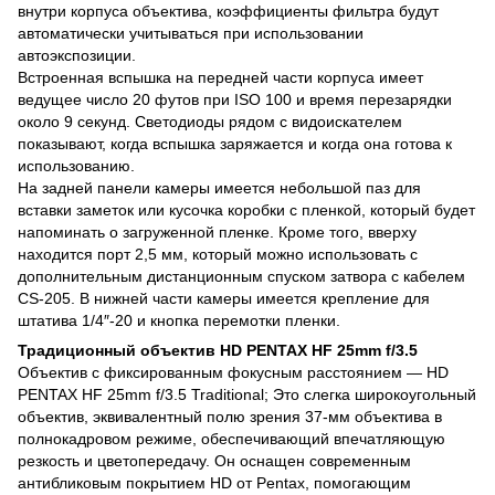
внутри корпуса объектива, коэффициенты фильтра будут
автоматически учитываться при использовании
автоэкспозиции.
Встроенная вспышка на передней части корпуса имеет
ведущее число 20 футов при ISO 100 и время перезарядки
около 9 секунд. Светодиоды рядом с видоискателем
показывают, когда вспышка заряжается и когда она готова к
использованию.
На задней панели камеры имеется небольшой паз для
вставки заметок или кусочка коробки с пленкой, который будет
напоминать о загруженной пленке. Кроме того, вверху
находится порт 2,5 мм, который можно использовать с
дополнительным дистанционным спуском затвора с кабелем
CS-205. В нижней части камеры имеется крепление для
штатива 1/4″-20 и кнопка перемотки пленки.
Традиционный объектив HD PENTAX HF 25mm f/3.5
Объектив с фиксированным фокусным расстоянием — HD
PENTAX HF 25mm f/3.5 Traditional; Это слегка широкоугольный
объектив, эквивалентный полю зрения 37-мм объектива в
полнокадровом режиме, обеспечивающий впечатляющую
резкость и цветопередачу. Он оснащен современным
антибликовым покрытием HD от Pentax, помогающим