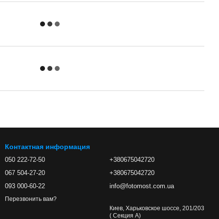
Контактная информация
050 222-72-50
+380675042720
067 504-27-20
+380675042720
093 000-60-22
info@fotomost.com.ua
Перезвонить вам?
Киев, Харьковское шоссе, 201/203
( Секция А)