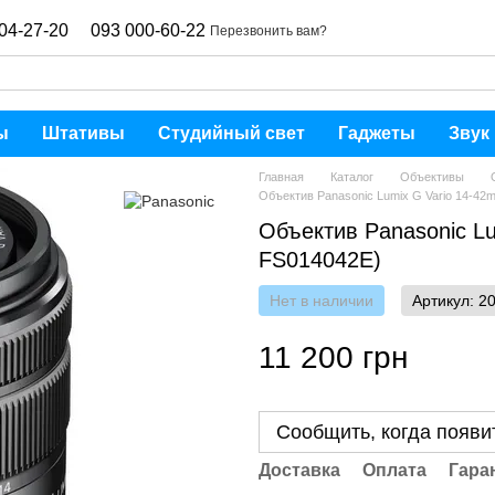
04-27-20
093 000-60-22
Перезвонить вам?
ы
Штативы
Студийный свет
Гаджеты
Звук
Главная
Каталог
Объективы
Объектив Panasonic Lumix G Vario 14-42m
Объектив Panasonic Lu
FS014042E)
Нет в наличии
Артикул: 2
11 200 грн
Сообщить, когда появи
Доставка
Оплата
Гара