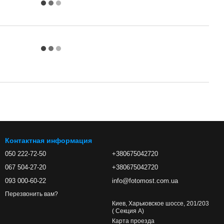
Контактная информация
050 222-72-50
+380675042720
067 504-27-20
+380675042720
093 000-60-22
info@fotomost.com.ua
Перезвонить вам?
Киев, Харьковское шоссе, 201/203
( Секция А)
Карта проезда