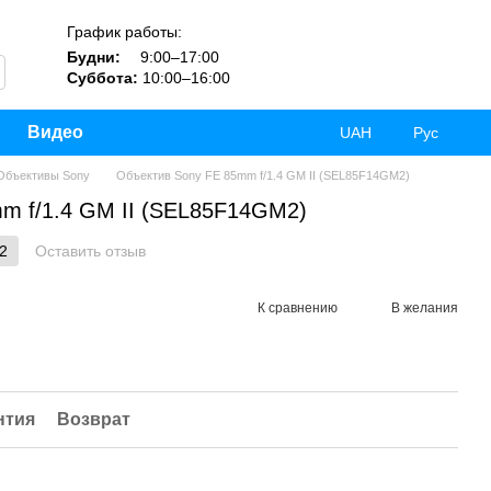
График работы:
Будни:
9:00–17:00
Суббота:
10:00–16:00
Видео
UAH
Рус
Объективы Sony
Объектив Sony FE 85mm f/1.4 GM II (SEL85F14GM2)
m f/1.4 GM II (SEL85F14GM2)
2
Оставить отзыв
К сравнению
В желания
нтия
Возврат