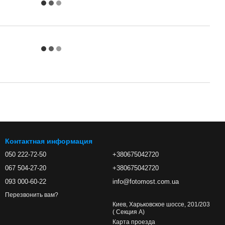
Контактная информация
050 222-72-50
+380675042720
067 504-27-20
+380675042720
093 000-60-22
info@fotomost.com.ua
Перезвонить вам?
Киев, Харьковское шоссе, 201/203
( Секция А)
Карта проезда