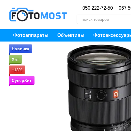
Перейти к основному контенту
050 222-72-50
067 5
Фотоаппараты
Объективы
Фотоаксессуар
Новинка
Хит
−13%
СуперХит