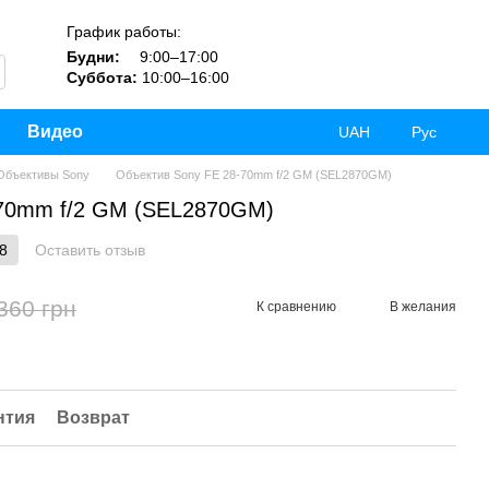
График работы:
Будни:
9:00–17:00
Суббота:
10:00–16:00
Видео
UAH
Рус
Объективы Sony
Объектив Sony FE 28-70mm f/2 GM (SEL2870GM)
-70mm f/2 GM (SEL2870GM)
8
Оставить отзыв
360 грн
К сравнению
В желания
нтия
Возврат