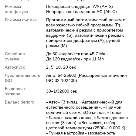
Режимы
Покадровая следящая АФ (AF-S)
автофокуса
Непрерывная следящая АФ (AF-C)
Режимы съемки
Программный автоматический режим с
возможностью гибкой программы (Р),
автоматический режим с приоритетом
выдержки (S), автоматический режим с
приоритетом диафрагмы (А), ручной
режим (М)
Серийная
До 30 кадров/сек при 45.7 Мп
съемка
До 120 кадров/сек при 11 Мп
Автоспуск
2, 5, 10, 20 сек
Чувствительность
Авто, 64-25600 (Расширенные значения
ISO
ISO 32-102400)
Выдержка
30–1/32000 сек
затвора
Баланс белого
«Авто» (3 типа), «Автоматический для
естественного освещения», «Прямой
солнечный свет», «Облачно», «Тень»,
«Лампы накаливания», «Лампы дневного
света» (3 типа), «Вспышка», выбор
цветовой температуры (2500–10 000 К),
«Ручная настройка» (возможность