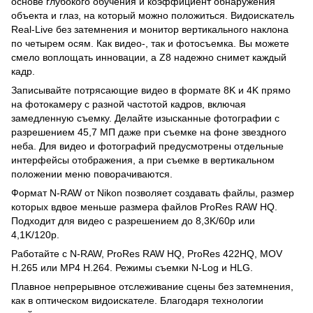
основе глубокого обучения и коэффициент обнаружения
объекта и глаз, на который можно положиться. Видоискатель
Real-Live без затемнения и монитор вертикального наклона
по четырем осям. Как видео-, так и фотосъемка. Вы можете
смело воплощать инновации, а Z8 надежно снимет каждый
кадр.
Записывайте потрясающие видео в формате 8K и 4K прямо
на фотокамеру с разной частотой кадров, включая
замедленную съемку. Делайте изысканные фотографии с
разрешением 45,7 МП даже при съемке на фоне звездного
неба. Для видео и фотографий предусмотрены отдельные
интерфейсы отображения, а при съемке в вертикальном
положении меню поворачиваются.
Формат N-RAW от Nikon позволяет создавать файлы, размер
которых вдвое меньше размера файлов ProRes RAW HQ.
Подходит для видео с разрешением до 8,3K/60p или
4,1K/120p.
Работайте с N-RAW, ProRes RAW HQ, ProRes 422HQ, MOV
H.265 или MP4 H.264. Режимы съемки N-Log и HLG.
Плавное непрерывное отслеживание сцены без затемнения,
как в оптическом видоискателе. Благодаря технологии