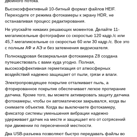
двойного потока.
Высокоэффективный 10-битный формат файлов HEIF.
Переходите от режима фотокамеры к экрану HDR, не
останавливая процесс редактирования.
Не упускайте никаких решающих моментов. Делайте 11-
мегапиксельные фотографии со скоростью 120 кадр./с или
45,7-мегапиксельные со скоростью 60 или 30 кадр./с. Все это
с полным АФ и АЭ и без затемнения видоискателя.
Полнокадровая беззеркальная фотокамера Z8 создана
путешествовать с вами куда угодно. Полная,
высокоэффективная герметизация от атмосферных
воздействий надежно защищает от пыли, грязи и влаги.
Электропроводящее покрытие отталкивает пыль, а
фторированное покрытие обеспечивает легкое протирание
датчика. Кроме того, вы можете активировать защиту датчика
фотокамеры, чтобы он автоматически закрывался, когда вы
снимаете объектив. Когда вы выключаете фотокамеру,
фиксатор системы уменьшения вибрации надежно
удерживает датчик на месте и защищает его от сотрясений
при движении по пересеченной местности.
Два USB-разъема позволяют быстро передавать файлы во