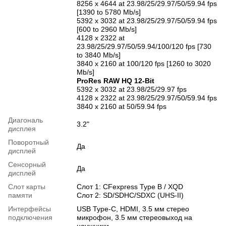
8256 x 4644 at 23.98/25/29.97/50/59.94 fps
[1390 to 5780 Mb/s]
5392 x 3032 at 23.98/25/29.97/50/59.94 fps
[600 to 2960 Mb/s]
4128 x 2322 at
23.98/25/29.97/50/59.94/100/120 fps [730
to 3840 Mb/s]
3840 x 2160 at 100/120 fps [1260 to 3020
Mb/s]
ProRes RAW HQ 12-Bit
5392 x 3032 at 23.98/25/29.97 fps
4128 x 2322 at 23.98/25/29.97/50/59.94 fps
3840 x 2160 at 50/59.94 fps
Диагональ
3.2"
дисплея
Поворотный
Да
дисплей
Сенсорный
Да
дисплей
Слот карты
Слот 1: CFexpress Type B / XQD
памяти
Слот 2: SD/SDHC/SDXC (UHS-II)
Интерфейсы
USB Type-C, HDMI, 3.5 мм стерео
подключения
микрофон, 3.5 мм стереовыход на
наушники