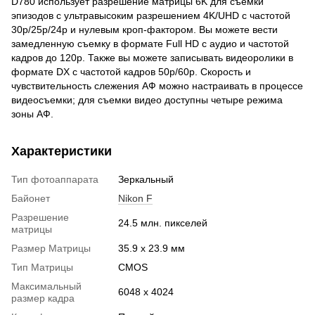
D780 использует разрешение матрицы 6K для съемки
эпизодов с ультравысоким разрешением 4K/UHD с частотой
30p/25p/24p и нулевым кроп-фактором. Вы можете вести
замедленную съемку в формате Full HD с аудио и частотой
кадров до 120p. Также вы можете записывать видеоролики в
формате DX с частотой кадров 50p/60p. Скорость и
чувствительность слежения АФ можно настраивать в процессе
видеосъемки; для съемки видео доступны четыре режима
зоны АФ.
Характеристики
Тип фотоаппарата
Зеркальный
Байонет
Nikon F
Разрешение
24.5 млн. пикселей
матрицы
Размер Матрицы
35.9 x 23.9 мм
Тип Матрицы
CMOS
Максимальный
6048 x 4024
размер кадра