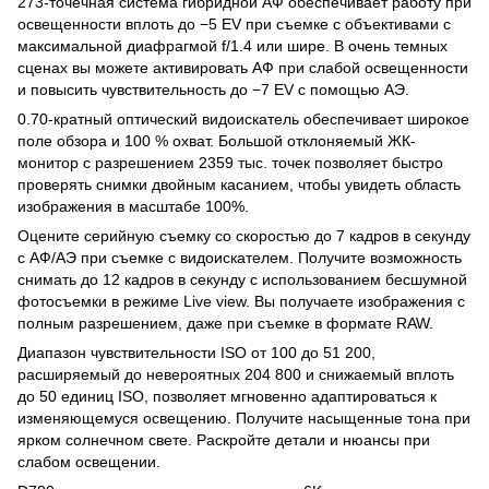
273-точечная система гибридной АФ обеспечивает работу при
освещенности вплоть до −5 EV при съемке с объективами с
максимальной диафрагмой f/1.4 или шире. В очень темных
сценах вы можете активировать АФ при слабой освещенности
и повысить чувствительность до −7 EV с помощью АЭ.
0.70-кратный оптический видоискатель обеспечивает широкое
поле обзора и 100 % охват. Большой отклоняемый ЖК-
монитор с разрешением 2359 тыс. точек позволяет быстро
проверять снимки двойным касанием, чтобы увидеть область
изображения в масштабе 100%.
Оцените серийную съемку со скоростью до 7 кадров в секунду
с АФ/АЭ при съемке с видоискателем. Получите возможность
снимать до 12 кадров в секунду с использованием бесшумной
фотосъемки в режиме Live view. Вы получаете изображения с
полным разрешением, даже при съемке в формате RAW.
Диапазон чувствительности ISO от 100 до 51 200,
расширяемый до невероятных 204 800 и снижаемый вплоть
до 50 единиц ISO, позволяет мгновенно адаптироваться к
изменяющемуся освещению. Получите насыщенные тона при
ярком солнечном свете. Раскройте детали и нюансы при
слабом освещении.