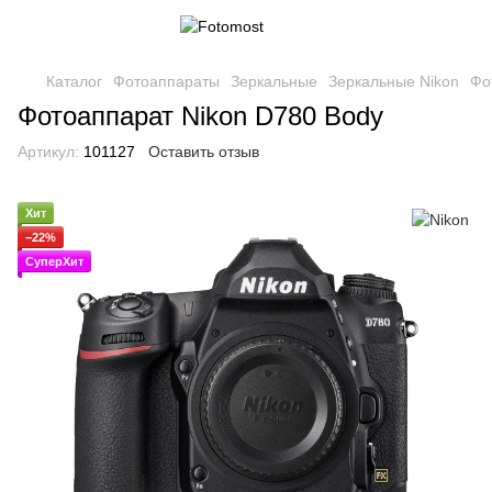
Каталог
Фотоаппараты
Зеркальные
Зеркальные Nikon
Фо
Фотоаппарат Nikon D780 Body
Артикул:
101127
Оставить отзыв
Хит
−22%
СуперХит