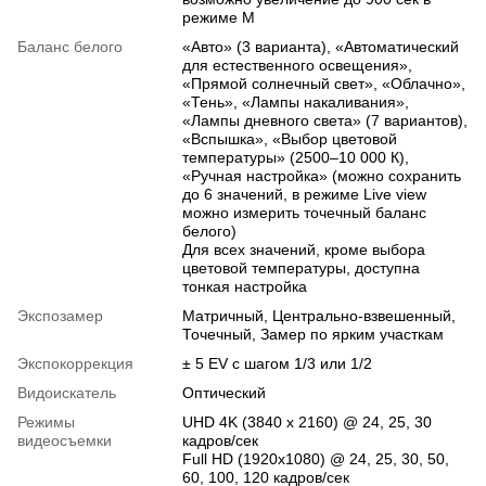
режиме M
Баланс белого
«Авто» (3 варианта), «Автоматический
для естественного освещения»,
«Прямой солнечный свет», «Облачно»,
«Тень», «Лампы накаливания»,
«Лампы дневного света» (7 вариантов),
«Вспышка», «Выбор цветовой
температуры» (2500–10 000 К),
«Ручная настройка» (можно сохранить
до 6 значений, в режиме Live view
можно измерить точечный баланс
белого)
Для всех значений, кроме выбора
цветовой температуры, доступна
тонкая настройка
Экспозамер
Матричный, Центрально-взвешенный,
Точечный, Замер по ярким участкам
Экспокоррекция
± 5 EV с шагом 1/3 или 1/2
Видоискатель
Оптический
Режимы
UHD 4K (3840 x 2160) @ 24, 25, 30
видеосъемки
кадров/сек
Full HD (1920x1080) @ 24, 25, 30, 50,
60, 100, 120 кадров/сек