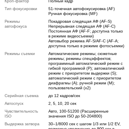
Кроп-фактор
Полный кадр
Тип фокусировки
51-точечная автофокусировка (AF)
Ручная фокусировка (MF)
Режимы
Покадровая следящая АФ (AF-S)
автофокуса
Непрерывная следящая АФ (AF-C)
Постоянная АФ (AF-F; доступна только
в режиме видеосъемки)
Автовыбор режима AF-S/AF-C (AF-A;
доступна только в режиме фотосъемки)
Режимы съемки
Автоматические режимы; сюжетные
режимы; режимы спецэффектов;
программный автоматический режим с
гибкой программой (P); автоматический
режим с приоритетом выдержки (S);
автоматический режим с приоритетом
диафрагмы (A); ручной режим (M);
пользовательский (x2)
Серийная съемка
до 12 кадров/сек
Автоспуск
2, 5, 10, 20 сек
Чувствительность
Авто, 100-51200 (Расширенные
ISO
значения ISO до 50-204800)
Выдержка затвора
30–1/8000 сек с шагом 1/3 или 1/2 EV,
возможно увеличение до 900 сек в