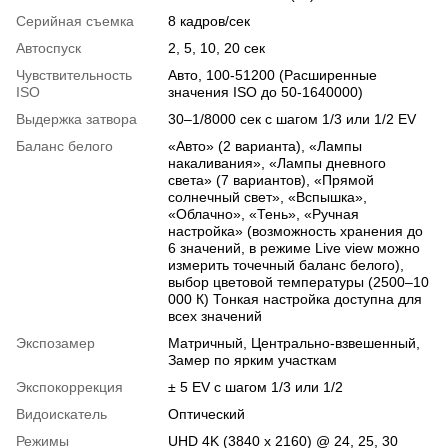
Серийная съемка
8 кадров/сек
Автоспуск
2, 5, 10, 20 сек
Чувствительность
Авто, 100-51200 (Расширенные
ISO
значения ISO до 50-1640000)
Выдержка затвора
30–1/8000 сек с шагом 1/3 или 1/2 EV
Баланс белого
«Авто» (2 варианта), «Лампы
накаливания», «Лампы дневного
света» (7 вариантов), «Прямой
солнечный свет», «Вспышка»,
«Облачно», «Тень», «Ручная
настройка» (возможность хранения до
6 значений, в режиме Live view можно
измерить точечный баланс белого),
выбор цветовой температуры (2500–10
000 К) Тонкая настройка доступна для
всех значений
Экспозамер
Матричный, Центрально-взвешенный,
Замер по ярким участкам
Экспокоррекция
± 5 EV с шагом 1/3 или 1/2
Видоискатель
Оптический
Режимы
UHD 4K (3840 x 2160) @ 24, 25, 30