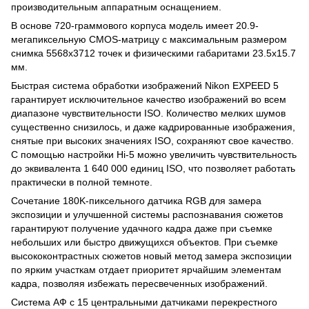
производительным аппаратным оснащением.
В основе 720-граммового корпуса модель имеет 20.9-
мегапиксельную CMOS-матрицу с максимальным размером
снимка 5568x3712 точек и физическими габаритами 23.5x15.7
мм.
Быстрая система обработки изображений Nikon EXPEED 5
гарантирует исключительное качество изображений во всем
диапазоне чувствительности ISO. Количество мелких шумов
существенно снизилось, и даже кадрированные изображения,
снятые при высоких значениях ISO, сохраняют свое качество.
С помощью настройки Hi-5 можно увеличить чувствительность
до эквивалента 1 640 000 единиц ISO, что позволяет работать
практически в полной темноте.
Сочетание 180K-пиксельного датчика RGB для замера
экспозиции и улучшенной системы распознавания сюжетов
гарантируют получение удачного кадра даже при съемке
небольших или быстро движущихся объектов. При съемке
высококонтрастных сюжетов новый метод замера экспозиции
по ярким участкам отдает приоритет ярчайшим элементам
кадра, позволяя избежать пересвеченных изображений.
Система АФ с 15 центральными датчиками перекрестного