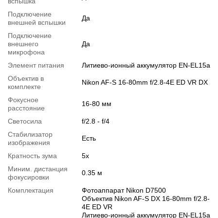
вспышка
Подключение
Да
внешней вспышки
Подключение
внешнего
Да
микрофона
Элемент питания
Литиево-ионный аккумулятор EN-EL15a
Объектив в
Nikon AF-S 16-80mm f/2.8-4E ED VR DX
комплекте
Фокусное
16-80 мм
расстояние
Светосила
f/2.8 - f/4
Стабилизатор
Есть
изображения
Кратность зума
5x
Миним. дистанция
0.35 м
фокусировки
Комплектация
Фотоаппарат Nikon D7500
Объектив Nikon AF-S DX 16-80mm f/2.8-
4E ED VR
Литиево-ионный аккумулятор EN-EL15a