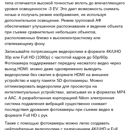
типа отличается высокой точностью вплоть до впечатляющего
уровня освещенности -3 EV. Это дает возможность снимать
ночью и получать резкие изображения, не используя
дополнительное освещение. Режим групповой АФ
обеспечивает улучшенное распознавание и ведение объекта
при съемке сравнительно небольших объектов,
расположенных близко к высококонтрастному или
отвлекающему фону.
Записывайте потрясающие видеоролики в формате 4K/UHD
30p или Full HD (1080p) с частотой кадров до 50p/60p.
Фотокамера поддерживает передачу несжатого видео через
выход HDMI: можно даже одновременно выводить
видеоролики без сжатия в формате HDMI на внешнее
устройство и карту памяти SD фотокамеры. Можно
оптимизировать видеоролики для просмотра на
интеллектуальных устройствах, записывая их в форматах MP4
и AAC. А разработанная корпорацией Nikon электронная
система подавления вибраций существенно снижает
последствия дрожания фотокамеры при съемке видео в
формате Full HD с рук.
Также с помощью фотокамеры можно легко создавать
цейтраферные видеоролики с разрешением 4K/UHD и Full