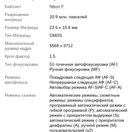
Байонет
Nikon F
Разрешение
20.9 млн. пикселей
матрицы
Размер Матрицы
23.5 x 15.6 мм
Тип Матрицы
CMOS
Максимальный
5568 x 3712
размер кадра
Кроп-фактор
1.5
Тип фокусировки
51-точечная автофокусировка (AF)
Ручная фокусировка (MF)
Режимы
Покадровая следящая АФ (AF-S)
автофокуса
Непрерывная следящая АФ (AF-C)
Автовыбор режима AF-S/AF-C (AF-A)
Режимы съемки
Автоматические режимы; сюжетные
режимы; режимы спецэффектов;
программный автоматический режим с
гибкой программой (P); автоматический
режим с приоритетом выдержки (S);
автоматический режим с приоритетом
диафрагмы (A); ручной режим (M);
пользовательский (x2)