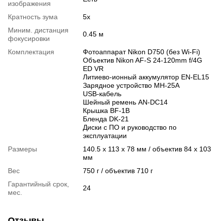
изображения
Кратность зума
5x
Миним. дистанция
0.45 м
фокусировки
Комплектация
Фотоаппарат Nikon D750 (без Wi-Fi)
Объектив Nikon AF-S 24-120mm f/4G
ED VR
Литиево-ионный аккумулятор EN-EL15
Зарядное устройство MH-25A
USB-кабель
Шейный ремень AN-DC14
Крышка BF-1B
Бленда DK-21
Диски с ПО и руководство по
эксплуатации
Размеры
140.5 x 113 x 78 мм / объектив 84 x 103
мм
Вес
750 г / объектив 710 г
Гарантийный срок,
24
мес.
Отзывы