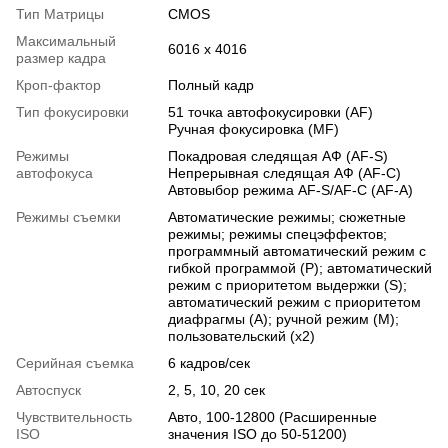
Тип Матрицы
CMOS
Максимальный
6016 x 4016
размер кадра
Кроп-фактор
Полный кадр
Тип фокусировки
51 точка автофокусировки (AF)
Ручная фокусировка (MF)
Режимы
Покадровая следящая АФ (AF-S)
автофокуса
Непрерывная следящая АФ (AF-C)
Автовыбор режима AF-S/AF-C (AF-A)
Режимы съемки
Автоматические режимы; сюжетные
режимы; режимы спецэффектов;
программный автоматический режим с
гибкой программой (P); автоматический
режим с приоритетом выдержки (S);
автоматический режим с приоритетом
диафрагмы (A); ручной режим (M);
пользовательский (x2)
Серийная съемка
6 кадров/сек
Автоспуск
2, 5, 10, 20 сек
Чувствительность
Авто, 100-12800 (Расширенные
ISO
значения ISO до 50-51200)