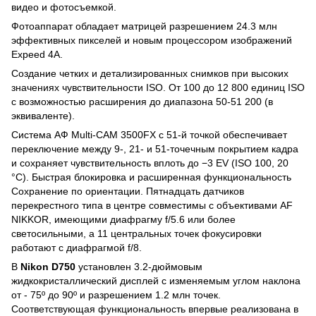
видео и фотосъемкой.
Фотоаппарат обладает матрицей разрешением 24.3 млн
эффективных пикселей и новым процессором изображений
Expeed 4A.
Создание четких и детализированных снимков при высоких
значениях чувствительности ISO. От 100 до 12 800 единиц ISO
с возможностью расширения до диапазона 50-51 200 (в
эквиваленте).
Система АФ Multi-CAM 3500FX с 51-й точкой обеспечивает
переключение между 9-, 21- и 51-точечным покрытием кадра
и сохраняет чувствительность вплоть до −3 EV (ISO 100, 20
°C). Быстрая блокировка и расширенная функциональность
Сохранение по ориентации. Пятнадцать датчиков
перекрестного типа в центре совместимы с объективами AF
NIKKOR, имеющими диафрагму f/5.6 или более
светосильными, а 11 центральных точек фокусировки
работают с диафрагмой f/8.
В
Nikon D750
установлен 3.2-дюймовым
жидкокристаллический дисплей с изменяемым углом наклона
от - 75º до 90º и разрешением 1.2 млн точек.
Соответствующая функциональность впервые реализована в