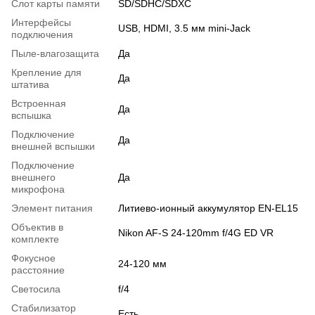
Слот карты памяти
SD/SDHC/SDXC
Интерфейсы
USB, HDMI, 3.5 мм mini-Jack
подключения
Пыле-влагозащита
Да
Крепление для
Да
штатива
Встроенная
Да
вспышка
Подключение
Да
внешней вспышки
Подключение
внешнего
Да
микрофона
Элемент питания
Литиево-ионный аккумулятор EN-EL15
Объектив в
Nikon AF-S 24-120mm f/4G ED VR
комплекте
Фокусное
24-120 мм
расстояние
Светосила
f/4
Стабилизатор
Есть