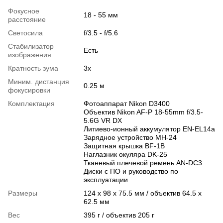
Фокусное
18 - 55 мм
расстояние
Светосила
f/3.5 - f/5.6
Стабилизатор
Есть
изображения
Кратность зума
3x
Миним. дистанция
0.25 м
фокусировки
Комплектация
Фотоаппарат Nikon D3400
Объектив Nikon AF-P 18-55mm f/3.5-
5.6G VR DX
Литиево-ионный аккумулятор EN-EL14a
Зарядное устройство MH-24
Защитная крышка BF-1B
Наглазник окуляра DK-25
Тканевый плечевой ремень AN-DC3
Диски с ПО и руководство по
эксплуатации
Размеры
124 x 98 x 75.5 мм / объектив 64.5 x
62.5 мм
Вес
395 г / объектив 205 г