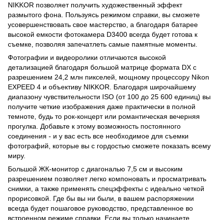
NIKKOR позволяет получить художественный эффект
размытого фона. Пользуясь режимом справки, вы сможете
усовершенствовать свое мастерство, а благодаря батарее
высокой емкости фотокамера D3400 всегда будет готова к
съемке, позволяя запечатлеть самые памятные моменты.
Фотографии и видеоролики отличаются высокой
детализацией благодаря большой матрице формата DX с
разрешением 24,2 млн пикселей, мощному процессору Nikon
EXPEED 4 и объективу NIKKOR. Благодаря широчайшему
диапазону чувствительности ISO (от 100 до 25 600 единиц) вы
получите четкие изображения даже практически в полной
темноте, будь то рок-концерт или романтическая вечерняя
прогулка. Добавьте к этому возможность постоянного
соединения - и у вас есть все необходимое для съемки
фотографий, которые вы с гордостью сможете показать всему
миру.
Большой ЖК-монитор с диагональю 7,5 см и высоким
разрешением позволяет легко компоновать и просматривать
снимки, а также применять спецэффекты с идеально четкой
прорисовкой. Где бы вы ни были, в вашем распоряжении
всегда будет пошаговое руководство, представленное во
встроенном режиме справки. Если вы только начинаете