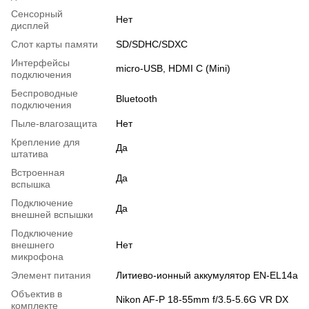
Сенсорный
Нет
дисплей
Слот карты памяти
SD/SDHC/SDXC
Интерфейсы
micro-USB, HDMI C (Mini)
подключения
Беспроводные
Bluetooth
подключения
Пыле-влагозащита
Нет
Крепление для
Да
штатива
Встроенная
Да
вспышка
Подключение
Да
внешней вспышки
Подключение
внешнего
Нет
микрофона
Элемент питания
Литиево-ионный аккумулятор EN-EL14a
Объектив в
Nikon AF-P 18-55mm f/3.5-5.6G VR DX
комплекте