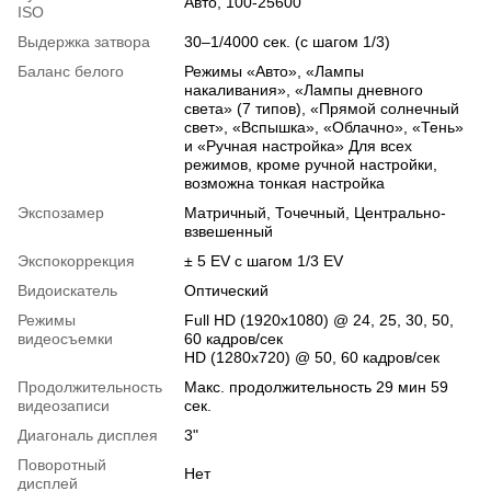
Авто, 100-25600
ISO
Выдержка затвора
30–1/4000 сек. (с шагом 1/3)
Баланс белого
Режимы «Авто», «Лампы
накаливания», «Лампы дневного
света» (7 типов), «Прямой солнечный
свет», «Вспышка», «Облачно», «Тень»
и «Ручная настройка» Для всех
режимов, кроме ручной настройки,
возможна тонкая настройка
Экспозамер
Матричный, Точечный, Центрально-
взвешенный
Экспокоррекция
± 5 EV с шагом 1/3 EV
Видоискатель
Оптический
Режимы
Full HD (1920x1080) @ 24, 25, 30, 50,
видеосъемки
60 кадров/сек
HD (1280x720) @ 50, 60 кадров/сек
Продолжительность
Макс. продолжительность 29 мин 59
видеозаписи
сек.
Диагональ дисплея
3"
Поворотный
Нет
дисплей