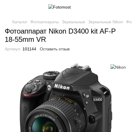
Каталог
Фотоаппараты
Зеркальные
Зеркальные Nikon
Фо
Фотоаппарат Nikon D3400 kit AF-P
18-55mm VR
Артикул:
101144
Оставить отзыв