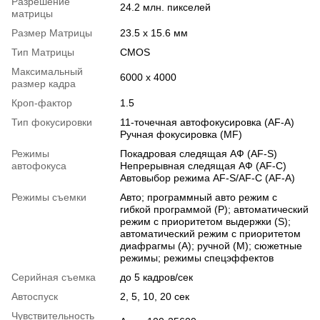
Разрешение
24.2 млн. пикселей
матрицы
Размер Матрицы
23.5 x 15.6 мм
Тип Матрицы
CMOS
Максимальный
6000 x 4000
размер кадра
Кроп-фактор
1.5
Тип фокусировки
11-точечная автофокусировка (AF-A)
Ручная фокусировка (MF)
Режимы
Покадровая следящая АФ (AF-S)
автофокуса
Непрерывная следящая АФ (AF-C)
Автовыбор режима AF-S/AF-C (AF-A)
Режимы съемки
Авто; программный авто режим с
гибкой программой (P); автоматический
режим с приоритетом выдержки (S);
автоматический режим с приоритетом
диафрагмы (A); ручной (M); сюжетные
режимы; режимы спецэффектов
Серийная съемка
до 5 кадров/сек
Автоспуск
2, 5, 10, 20 сек
Чувствительность