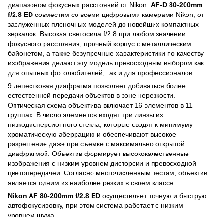
диапазоном фокусных расстояний от Nikon.
AF-D 80-200mm
f/2.8 ED
совместим со всеми цифровыми камерами Nikon, от
заслуженных пленочных моделей до новейших компактных
зеркалок. Высокая светосила f/2.8 при любом значении
фокусного расстояния, прочный корпус с металлическим
байонетом, а также безупречные характеристики по качеству
изображения делают эту модель превосходным выбором как
для опытных фотолюбителей, так и для профессионалов.
9 лепестковая диафрагма позволяет добиваться более
естественной передачи объектов в зоне нерезкости.
Оптическая схема объектива включает 16 элементов в 11
группах. В число элементов входят три линзы из
низкодисперсионного стекла, которые сводят к минимуму
хроматическую аберрацию и обеспечивают высокое
разрешение даже при съемке с максимально открытой
диафрагмой. Объектив формирует высококачественные
изображения с низким уровнем дисторсии и превосходной
цветопередачей. Согласно многочисленным тестам, объектив
является одним из наиболее резких в своем классе.
Nikon AF 80-200mm f/2.8 ED
осуществляет точную и быструю
автофокусировку, при этом система работает с низким
уровнем шума.