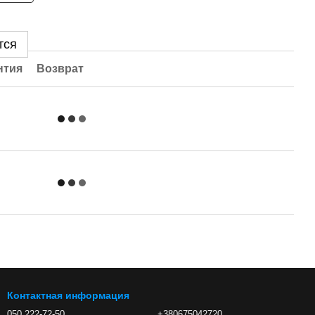
тся
нтия
Возврат
Контактная информация
050 222-72-50
+380675042720